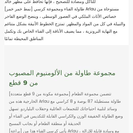
للتآكل ومضادة للتصحيح ، فإنها تحافظ على مظهر خالد
[نمط خمر خمر] طاولة الفناء ومجموعة كرسي Arlau مستوحاة من
خصائص الأثاث الملكي في العصور الوسطى ، وينضح الوضع الفاخر
والنبيلة في كل من المواد والمظهر. تمتزج الخطوط الأنيقة بشكل متناغم
مع النهاية البرونزية ، مما يضيف الأناقة إلى الفناء الخاص بك وتكمل
المناطق المحيطة تمامًا
مجموعة طاولة من الألومنيوم المصبوب
من 9 قطع
[مجموعة مكونة من 9 قطع متعددة] تتضمن مجموعة الطعام
الخارجية هذه من Arlau طاولة مستطيلة 87 بوصة و 8 كراسي مع
وسائد لتلبية احتياجاتك للتجمعات العائلية وحفلات البلياردو. تسهل
وضع الطاولة الخفيفة الوزن والكراسي القابلة للتكديس في الفناء أو
الحديقة أو منطقة الطعام أو بجانب المسبح
[براعة] يأتي كرسي الفناء هذا من Arlau مع وسادة قابلة للإزالة ،