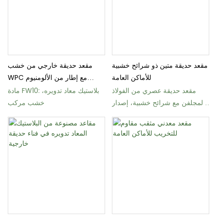
مقعد حديقة متين ذو شرائح خشبية
مقعد حديقة خارجي من خشب
للأماكن العامة
WPC مع إطار من الألومنيوم
ومسند للذراع
مقعد حديقة عصري من الفولاذ
مادة FW10: بلاستيك معاد تدويره،
المجلفن مع شرائح خشبية، إصدار
خشب مركب
خريف/شتاء 2019