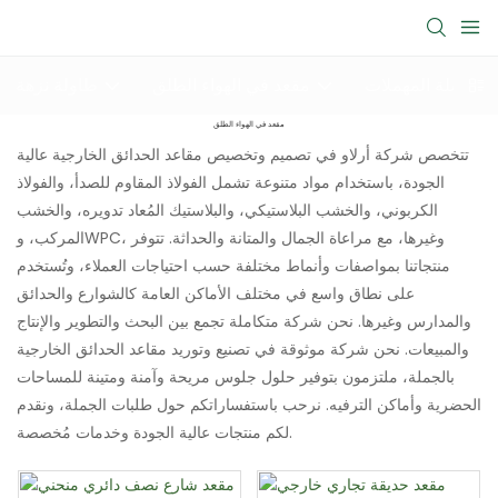
سلة المهملات
مقعد في الهواء الطلق
طاولة نزهة
مقعد في الهواء الطلق
تتخصص شركة أرلاو في تصميم وتخصيص مقاعد الحدائق الخارجية عالية
الجودة، باستخدام مواد متنوعة تشمل الفولاذ المقاوم للصدأ، والفولاذ
الكربوني، والخشب البلاستيكي، والبلاستيك المُعاد تدويره، والخشب
المركب، وWPC، وغيرها، مع مراعاة الجمال والمتانة والحداثة. تتوفر
منتجاتنا بمواصفات وأنماط مختلفة حسب احتياجات العملاء، وتُستخدم
على نطاق واسع في مختلف الأماكن العامة كالشوارع والحدائق
والمدارس وغيرها. نحن شركة متكاملة تجمع بين البحث والتطوير والإنتاج
والمبيعات. نحن شركة موثوقة في تصنيع وتوريد مقاعد الحدائق الخارجية
بالجملة، ملتزمون بتوفير حلول جلوس مريحة وآمنة ومتينة للمساحات
الحضرية وأماكن الترفيه. نرحب باستفساراتكم حول طلبات الجملة، ونقدم
لكم منتجات عالية الجودة وخدمات مُخصصة.