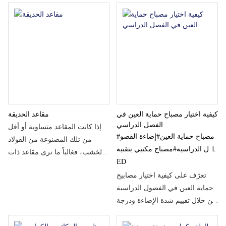
بلون أكثر ثباتًا، وملمس أكثر
والمقاعد وصناديق القمامة
وضوحًا، ورائحة احتراق خفيفة. أما
والأعمدة ورفوف الدراجات.
صناديق الزهور المصنوعة من
الخشب المعالج التقليدي، فستكون
ذات رائحة كيميائية خفيفة، وعمر
افتراضي قصير، وعرضة للتشوه
والتشقق.
كيفية اختيار مصباح حماية العين في
مقاعد الحديقة
الفصل الدراسي
إذا كانت المقاعد متساوية أو أقل
#مصباح حماية العين
#إضاءة الفصو
من تلك المصنوعة من الفولاذ
ل الدراسية
#مصباح مكتبي بتقنية L
والخشب، فغالباً ما نرى مقاعد ذات
ED
مسند ظهر، فما هي فوائد المقعد
تعرّف على كيفية اختيار مصابيح
المسطح؟ يمكن صنعه من كلا
حماية العين في الفصول الدراسية
الجانبين، وهيكله بسيط.
من خلال تقييم شدة الإضاءة ودرجة
حرارة اللون والوهج لضمان صحة
العين لدى الطلاب.