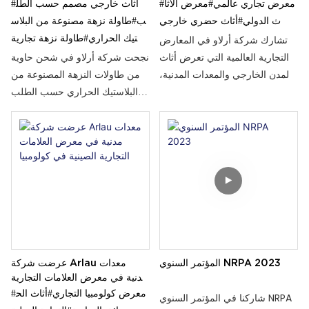
#معرض تجاري عالمي
#معرض الأثا
الأمريكية للمشاريع الخارجية
#أثاث خارجي مصمم حسب الطل
ث الدولي
#أثاث حضري خارجي
ب
#طاولة نزهة مصنوعة من البلاس
تيك الحراري
#طاولة نزهة تجارية
تشارك شركة أرلاو في المعارض
التجارية العالمية التي تعرض أثاث
نجحت شركة أرلاو في شحن حاوية
المدن الخارجي والمعدات المدنية،
من طاولات النزهة المصنوعة من
مما يعزز التعاون الدولي ونمو
البلاستيك الحراري حسب الطلب
الأعمال.
إلى الولايات المتحدة. وتؤكد هذه
الشحنة على جودة منتجات الشركة
العالية.
المؤتمر السنوي NRPA 2023
عرضت شركة Arlau معدات
مدنية في معرض العلامات التجارية
#معرض كولومبيا التجاري
#أثاث الح
الصينية في كولومبيا
شاركنا في المؤتمر السنوي NRPA