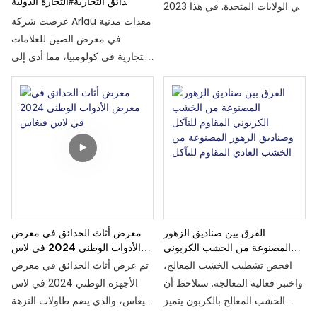
دائق التجارية
#التجارة الدولية
2023 في الولايات المتحدة. في هذا
عرضت شركة Arlau معدات مدنية
المعرض، تم تسليط الضوء على
في معرض الصين للعلامات
منتجات الطلاء بالحرارة للشركة،
التجارية في كولومبيا، مما أدى إلى
بما في ذلك طاولات النزهة المطلية
تأمين شراكات طويلة الأمد وتوسيع
بالحرارة، والمقاعد الخارجية
وجودها في سوق أمريكا الجنوبية.
المطلية بالحرارة، وصناديق القمامة
المطلية بالحرارة.
الفرق بين صناديق الزهور
معرض أثاث الحدائق في معرض
المصنوعة من الخشب الكربوني
الأدوات الوطني 2024 في لاس
المقاوم للتآكل وصناديق الزهور
فيغاس
افحص تشطيب الخشب المعالج،
تم عرض أثاث الحدائق في معرض
المصنوعة من الخشب العادي
واختبر فعالية المعالجة. ستلاحظ أن
الأجهزة الوطني 2024 في لاس
المقاوم للتآكل
الخشب المعالج بالكربون يتميز
فيغاس، والذي يضم طاولات النزهة