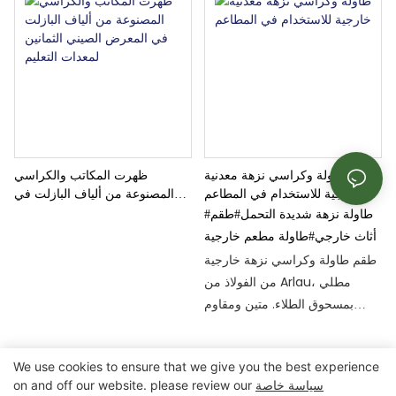
طاولة وكراسي نزهة معدنية
ظهرت المكاتب والكراسي
خارجية للاستخدام في المطاعم
المصنوعة من ألياف البازلت في
#طاولة نزهة شديدة التحمل
#طقم
المعرض الصيني الثمانين لمعدات
التعليم
أثاث خارجي
#طاولة مطعم خارجية
طقم طاولة وكراسي نزهة خارجية
من الفولاذ من Arlau، مطلي
بمسحوق الطلاء. متين ومقاوم
للعوامل الجوية، مناسب للمطاعم
والحدائق والمدارس والأماكن
We use cookies to ensure that we give you the best experience
العامة.
سياسة خاصة
on and off our website. please review our
حقوق الطبع والنشر © 2025 شركة تشونغتشينغ أرلاو لتصنيع المعدات