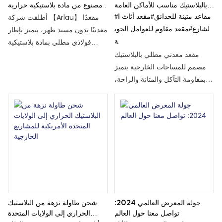
بالبلاستيك مناسب للأماكن العامة
مصنوع من مادة بلاستيكية حرارية
#مقاعد متينة للحدائق
#مقعد أثاث ا
الخارجية
للمناطق ذات الحركة المرورية
أطلقت شركة 【Arlau】 مقعدًا
العالية
لشارع
#مقعد مقاوم للعوامل الجوي
معدنيًا بدون مسند ظهر، يتميز بإطار
ة
فولاذي مطلي بمادة بلاستيكية
مقعد معدني مطلي بالبلاستيك
حرارية ومقعد شبكي مثقب. يتوفر
مصمم للمساحات الخارجية يتميز
المقعد بأطوال 4 أقدام و6 أقدام
بمقاومة التآكل والمتانة والراحة،
و8 أقدام، ويتميز بمقاومته للتآكل،
وهو مناسب للحدائق والمجتمعات
وحمايته من الكتابة على الجدران،
والأماكن العامة.
وتصميمه الذي يسمح بتصريف
المياه بسرعة، مما يجعله مناسبًا
للحدائق والمدارس والمناطق
التجارية.
جولة المعرض العالمي 2024:
شحن طاولة نزهة من البلاستيك
تواصل معنا حول العالم
الحراري إلى الولايات المتحدة