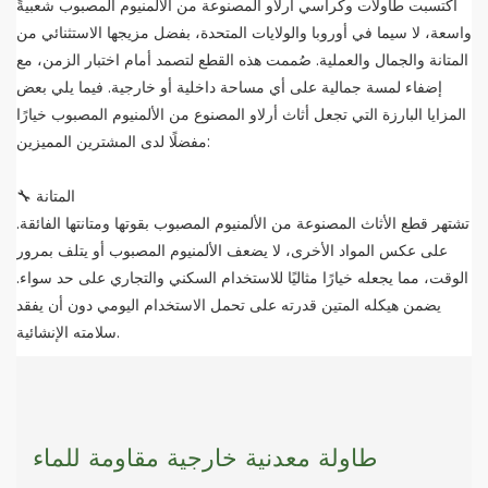
اكتسبت طاولات وكراسي أرلاو المصنوعة من الألمنيوم المصبوب شعبيةً
واسعة، لا سيما في أوروبا والولايات المتحدة، بفضل مزيجها الاستثنائي من
المتانة والجمال والعملية. صُممت هذه القطع لتصمد أمام اختبار الزمن، مع
إضفاء لمسة جمالية على أي مساحة داخلية أو خارجية. فيما يلي بعض
المزايا البارزة التي تجعل أثاث أرلاو المصنوع من الألمنيوم المصبوب خيارًا
مفضلًا لدى المشترين المميزين:
🔧 المتانة
تشتهر قطع الأثاث المصنوعة من الألمنيوم المصبوب بقوتها ومتانتها الفائقة.
على عكس المواد الأخرى، لا يضعف الألمنيوم المصبوب أو يتلف بمرور
الوقت، مما يجعله خيارًا مثاليًا للاستخدام السكني والتجاري على حد سواء.
يضمن هيكله المتين قدرته على تحمل الاستخدام اليومي دون أن يفقد
سلامته الإنشائية.
طاولة معدنية خارجية مقاومة للماء