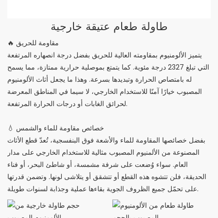
طاولة طعام عتيقة خارجية
🔥 مقاومة للحريق
يتميز الألومنيوم بمقاومته العالية للحريق بفضل درجة انصهاره المرتفعة
التي تبلغ 2327 درجة مئوية. كما يتمتع بموصلية حرارية ممتازة، مما يسمح
له بامتصاص الحرارة وتبديدها بسرعة. وهذا ما يجعل أثاث الألومنيوم
المصبوب خيارًا آمنًا للاستخدام الخارجي، لا سيما في المناطق المعرضة
لحرائق الغابات أو درجات الحرارة المرتفعة.
💧 خصائص مقاومة للماء والشمس
بفضل خصائصها المقاومة للماء والأشعة فوق البنفسجية، تُعدّ قطع الأثاث
المصنوعة من الألمنيوم المصبوب مثالية للاستخدام الخارجي على مدار
العام. سواء وُضعت على شرفة مشمسة، أو شاطئ البحر، أو فناء
الحديقة، فلن تتشوه هذه القطع أو تتشقق أو يتلاشى لونها. وتضمن قدرتها
على تحمّل جميع الظروف الجوية بقاءها عملية وجذابة لسنوات طويلة.