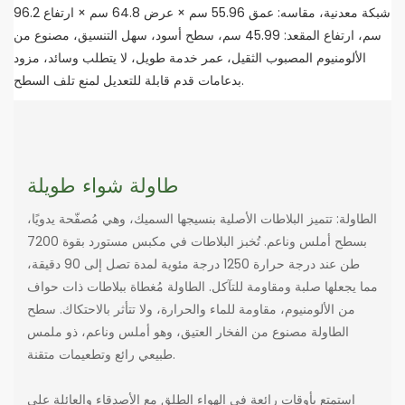
شبكة معدنية، مقاسه: عمق 55.96 سم × عرض 64.8 سم × ارتفاع 96.2
سم، ارتفاع المقعد: 45.99 سم، سطح أسود، سهل التنسيق، مصنوع من
الألومنيوم المصبوب الثقيل، عمر خدمة طويل، لا يتطلب وسائد، مزود
بدعامات قدم قابلة للتعديل لمنع تلف السطح.
طاولة شواء طويلة
الطاولة: تتميز البلاطات الأصلية بنسيجها السميك، وهي مُصفّحة يدويًا،
بسطح أملس وناعم. تُخبز البلاطات في مكبس مستورد بقوة 7200
طن عند درجة حرارة 1250 درجة مئوية لمدة تصل إلى 90 دقيقة،
مما يجعلها صلبة ومقاومة للتآكل. الطاولة مُغطاة ببلاطات ذات حواف
من الألومنيوم، مقاومة للماء والحرارة، ولا تتأثر بالاحتكاك. سطح
الطاولة مصنوع من الفخار العتيق، وهو أملس وناعم، ذو ملمس
طبيعي رائع وتطعيمات متقنة.
استمتع بأوقات رائعة في الهواء الطلق مع الأصدقاء والعائلة على