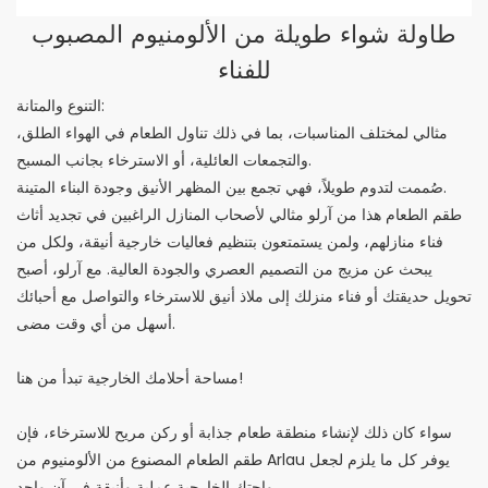
طاولة شواء طويلة من الألومنيوم المصبوب
للفناء
التنوع والمتانة:
مثالي لمختلف المناسبات، بما في ذلك تناول الطعام في الهواء الطلق،
والتجمعات العائلية، أو الاسترخاء بجانب المسبح.
صُممت لتدوم طويلاً، فهي تجمع بين المظهر الأنيق وجودة البناء المتينة.
طقم الطعام هذا من آرلو مثالي لأصحاب المنازل الراغبين في تجديد أثاث
فناء منازلهم، ولمن يستمتعون بتنظيم فعاليات خارجية أنيقة، ولكل من
يبحث عن مزيج من التصميم العصري والجودة العالية. مع آرلو، أصبح
تحويل حديقتك أو فناء منزلك إلى ملاذ أنيق للاسترخاء والتواصل مع أحبائك
أسهل من أي وقت مضى.
مساحة أحلامك الخارجية تبدأ من هنا!
سواء كان ذلك لإنشاء منطقة طعام جذابة أو ركن مريح للاسترخاء، فإن
طقم الطعام المصنوع من الألومنيوم من Arlau يوفر كل ما يلزم لجعل
واحتك الخارجية عملية وأنيقة في آن واحد.