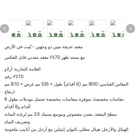
مقعد حديقة متين ذو وجهين - يُثبت في الأرض
مقعد معدني قابل للعكس FS70 مع مسند ظهر
العلامة التجارية: أرلاو
رقم: FS70
المقاس القياسي: 1830 مم (6 أقدام) طول × 525 مم عرض × 870 مم
ارتفاع
مقاسات مخصصة: متوفرة بمقاسات مخصصة تشمل موديلات بطول 6
أقدام و8 أقدام
سطح المقعد: معدن مقصوص وموسع بسمك 2.5 مم لزيادة المتانة
وتصريف المياه
الهيكل والأرجل: هيكل مطلي بالبولي إيثيلين مع أرجل من أنابيب ملحومة