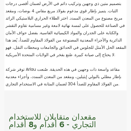
بتصميم متين ذي وجهين وتركيب دائم في الأرض لضمان أقصى درجات
الثبات. يتميز بإطار قوي مدعوم بفولاذ مربع مقاس 4 بوصات، ومقعد
مريح مصنوع من المعدن الممدد. اختر الطلاء الحراري البلاستيكي الرائد
في الصناعة للحصول على لمسة نهائية لامعة وغير مسامية تقاوم التقشر
والكتابة على الجدران والمواد الكيميائية القاسية. بفضل حواف الأمان
الدائرية والأجزاء المعدنية المصنوعة من الفولاذ المقاوم للصدأ، يُعد هذا
المقعد الحل الأمثل للجلوس في الحدائق والجامعات ومحطات النقل، فهو
لا يحتاج إلى صيانة كبيرة. صُنع بفخر في الولايات المتحدة الأمريكية.
توفر شركة Arlau مقاعد واسعة ذات وجهين في هذه الحديقة. صُنعت
بإطار مطلي بالبولي إيثيلين، ومقعد من المعدن الممدد، وأجزاء معدنية
من الفولاذ المقاوم للصدأ 304 لضمان المتانة في الاستخدام التجاري.
مقعدان متقابلان للاستخدام
التجاري - 6 أقدام و8 أقدام