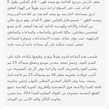
مقعد خارجي مزدوج القاعدة مع مسند ظهر - قابل للعكس بطول 6
أقدام، يُثبت على السطح لراحة تدوم طويلاً في الهواء الطلق
ارتقِ بمساحتك الخارجية مع مقعد الحديقة ذي القاعدة المزدوجة
ومسند الظهر - تصميم قابل للعكس بطول 6 أقدام، وهو مزيج مثالي
من المتانة والأناقة والهندسة الذكية. يُعد هذا المقعد، الذي يتسع
لشخصين متقابلين، مثاليًا للحدائق والجامعات والساحات والمناطق
الترفيهية، حيث يوفر مقاعد متعددة الاستخدامات وموفرة للمساحة
تُضفي لمسة جمالية على أي مساحة عامة أو شبه عامة.
صُممت هذه المقاعد لتدوم طويلاً وتؤدي وظيفتها بكفاءة عالية على
المدى البعيد، وتتميز بمقعد معدني موسع ومقطع بسماكة 2.5 مم
يضمن القوة والتصريف الجيد والراحة. توفر الأرجل المصنوعة من
أنابيب فولاذية ملحومة بقطر 48 مم وسماكة 2.5 مم قاعدة ثابتة
ومتينة، بينما يوفر الإطار المعدني المطلي بالبولي إيثيلين مقاومة
فائقة للصدأ والأشعة فوق البنفسجية والظروف الجوية القاسية. جميع
القطع المعدنية مصنوعة من الفولاذ المقاوم للصدأ 304، مما يضمن
مقاومة التآكل والحد الأدنى من الصيانة.