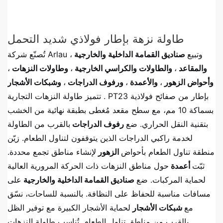
طاولة نزهة بإطار فولاذي شديد التحمل
تُصنّع شركة Arlau وتبيع
صناديق القمامة الداخلية والخارجية
،
والمقاعد
،
والطاولات والكراسي الخارجية
،
وطاولات النزهات
،
وأحواض الزهور
،
والأعمدة
،
ورفوف الدراجات
،
وشبكات الأشجار
. تتميز طاولة النزهات التجارية PT23 بإطار من صفائح فولاذية
بسماكة 10 مم، مع سطح مقعد مُغطى بطبقة نهائية من الخشب
بتقنية النقل الحراري. ضع
رفوف الدراجات
بالقرب من الطاولة
لخدمة راكبي الدراجات الذين يتوقفون لتناول الطعام. زيّن
منطقة تناول الطعام بأحواض
الزهور
لإنشاء مناطق تجمع محددة.
ثبّت
أعمدة
حول مناطق النزهات ذات الحركة المرورية العالية
لحماية المركبات. ضع
صناديق القمامة الداخلية والخارجية
على
مسافات مناسبة للحفاظ على النظافة. بالنسبة للساحات، نسّق
مع
شبكات الأشجار
لحماية الأشجار الكبيرة مع توفير الظل
بالقرب من مناطق تناول الطعام. تُناسب طاولة النزهات