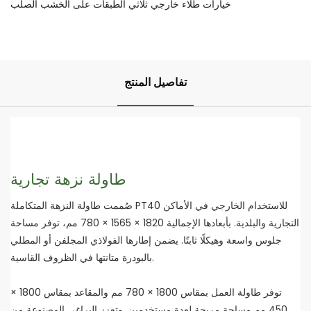
خيارات طلاء خارجي ثلاثي الطبقات على الخشب الصلب
تفاصيل المنتج
طاولة نزهة تجارية
صُممت طاولة النزهة المتكاملة PT40 للاستخدام الخارجي في الأماكن
التجارية والبلدية. بأبعادها الإجمالية 1820 × 1565 × 780 مم، توفر مساحة
جلوس واسعة وهيكلًا ثابتًا. يضمن إطارها الفولاذي المجلفن أو المطلي
بالبودرة متانتها في الظروف القاسية.
توفر طاولة العمل بمقاس 1800 × 780 مم والمقاعد بمقاس 1800 ×
450 مم مساحة مريحة لعدة مستخدمين. وتعزز البراغي المصنوعة من