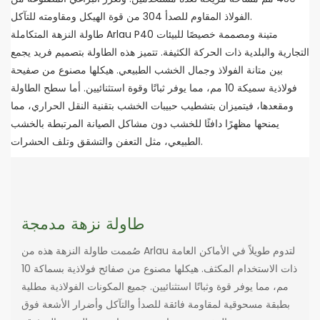
الفولاذ المقاوم للصدأ 304 من قوة الهيكل ومقاومته للتآكل.
طاولة النزهة المتكاملة Arlau P40 متينة ومصممة خصيصًا للبيئات
التجارية والبلدية ذات الحركة الكثيفة. تتميز هذه الطاولة بتصميم فريد يجمع
بين متانة الفولاذ وجمال الخشب الطبيعي. هيكلها مصنوع من صفيحة
فولاذية سميكة 10 مم، مما يوفر ثباتًا وقوة استثنائيين. أما سطح الطاولة
ومقعدها، فيتميزان بتشطيب حبيبات الخشب بتقنية النقل الحراري، مما
يمنحها مظهرًا دافئًا للخشب دون مشاكل الصيانة المرتبطة بالخشب
الطبيعي، مثل التعفن والتشقق وتلف الحشرات.
طاولة نزهة مدمجة
صُممت طاولة النزهة هذه من Arlau لتدوم طويلاً في الأماكن العامة
ذات الاستخدام المكثف. هيكلها مصنوع من صفائح فولاذية بسماكة 10
مم، مما يوفر قوة وثباتًا استثنائيين. جميع المكونات الفولاذية مطلية
بطبقة مسحوقية لمقاومة فائقة للصدأ والتآكل وأضرار الأشعة فوق