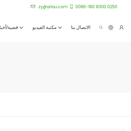
شركة أرلاو لتصنيع الأثاث الخارجي المخصص لأكثر من 20 عامًا.
zy@arlau.com
0086-180 8300 0250
الاتصال بنا
مكتبة الفيديو
قضية/أخبا