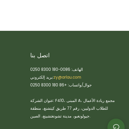
اتصل بنا
الهاتف: 0086-180 8300 0250
zy@arlau.com
بريد إلكتروني:
جوال/واتساب: +86 180 8300 0250
عنوان الشركة: F410، المبنى A، مجمع ريادة الأعمال
للطلاب الدوليين، رقم 77 طريق كيتشنغ، منطقة
جيولونغبو، مدينة تشونغتشينغ، الصين.