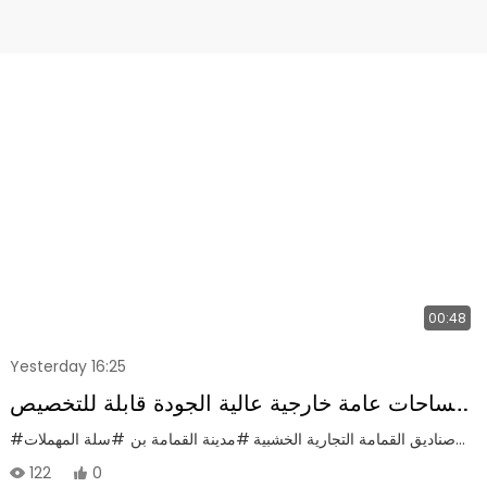
00:48
Yesterday 16:25
مساحات عامة خارجية عالية الجودة قابلة للتخصيص
مع صناديق قمامة مركبة من الخشب والفولاذ، وسعة
مة
#صناديق القمامة التجارية الخشبية
#مدينة القمامة بن
#سلة المهملات
#سلة المهملات الخشبية
كبيرة، وحماية من الشمس ومقاومة للتآكل
122
0