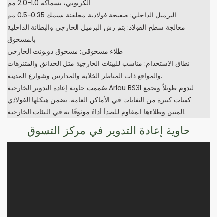
الكربوني، بسماكة 1.0-2.0 مم
البرميل الداخلي: صفيحة فولاذية مجلفنة بسمك 0.35-0.5 مم
معالجة سطح الفولاذ: يتم رش البرميل الخارجي والبطانة الداخلية
بالمسحوق
طلاء مسحوقي: مسحوق دوبونت الخارجي
نطاق الاستخدام: مناسب للبيئات الخارجية مثل الحدائق والمتنزهات
والمواقع ذات المناظر الخلابة والمدارس وشوارع المدينة.
صُممت حاوية إعادة التدوير الخارجية Arlau BS31 لتدوم طويلاً وتجمع
كميات كبيرة من النفايات في الأماكن العامة. يضمن هيكلها الفولاذي
المتين وطلاءها المقاوم للصدأ أداءً موثوقًا به في البيئات الخارجية.
حاوية إعادة التدوير في مركز التسوق