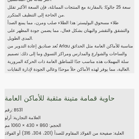
سعة 25 جالونًا: بالمقارنة مع المنتجات المماثلة، فإن السعة الأكبر تقلل
من الحاجة إلى التنظيف المتكرر.
طلاء مسحوق البوليستر: هذا الطلاء صلب ومرن، مما يمنع الصدأ
والتشقق والتقشر والبهتان بشكل فعال، مما يضمن جودة المظهر على
المدى الطويل.
تُعد صناديق إعادة التدوير من Arlau مناسبة للأماكن العامة مثل الحدائق
والساحات والشوارع والمدارس ومراكز التسوق وما إلى ذلك: تصميم
سلة المهملات هذه مناسب جدًا للمناطق العامة ذات الحركة المرورية
العالية، مما يوفر لهذه الأماكن حلاً موحدًا وعالي الجودة لإدارة النفايات.
حاوية قمامة متينة مثقبة للأماكن العامة
رقم: BS31
العلامة التجارية: أرلو
الحجم: 860 × 430 × 1060 مم
العلبة: صفيحة من الفولاذ المقاوم للصدأ (201، 304، 316) أو الفولاذ