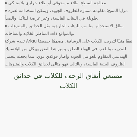
● معالجة السطح: طلاء مسحوقي أو طلاء حراري بلاستيكي
● مزايا المنتج: مقاومة ممتازة للظروف الجوية، ويمكن استخدامه لفترة
طويلة في البيئات القاسية، وغير عرضة للتآكل والصدأ.
● نطاق الاستخدام: مناسب للبيئات الخارجية مثل الحدائق والمتنزهات
والمواقع ذات المناظر الخلابة والساحات.
تقدم شركة Arlau نفقًا متينًا لتدريب الكلاب على الرشاقة، مصممًا خصيصًا
للتدريب واللعب في الهواء الطلق. يتميز هذا النفق بهيكل من البلاستيك
الهندسي المقاوم للعوامل الجوية وإطار فولاذي قوي، مما يجعله يتحمل
الظروف البيئية القاسية، وبالتالي فهو مثالي لحدائق الكلاب والمتنزهات.
مصنعي أنفاق الزحف للكلاب في حدائق
الكلاب