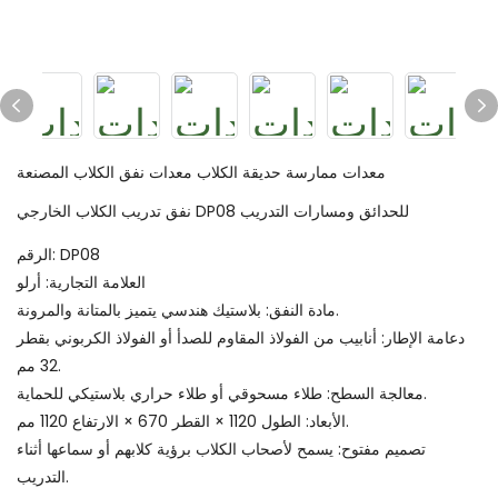
معدات ممارسة حديقة الكلاب معدات نفق الكلاب المصنعة
نفق تدريب الكلاب الخارجي DP08 للحدائق ومسارات التدريب
الرقم: DP08
العلامة التجارية: أرلو
مادة النفق: بلاستيك هندسي يتميز بالمتانة والمرونة.
دعامة الإطار: أنابيب من الفولاذ المقاوم للصدأ أو الفولاذ الكربوني بقطر
32 مم.
معالجة السطح: طلاء مسحوقي أو طلاء حراري بلاستيكي للحماية.
الأبعاد: الطول 1120 × القطر 670 × الارتفاع 1120 مم.
تصميم مفتوح: يسمح لأصحاب الكلاب برؤية كلابهم أو سماعها أثناء
التدريب.