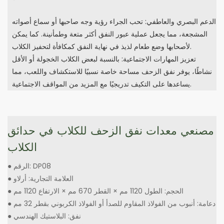
الدعم البصري والعاطفي: تحب الجراء رؤية وجه صاحبها أو سماع أصواته
المشجعة، مما يجعل عملية عبور النفق أكثر متعة وطمأنينة. كما يمكن
لأصحابها وضع طعام لذيذ في نهاية النفق كمكافأة لتحفيز الكلاب.
تعزيز المهارات الاجتماعية: بالنسبة لبعض الكلاب الخجولة أو الأقل
نشاطًا، يوفر نفق الزحف مساحة خاصة نسبيًا للاستكشاف واللعب، مما
يساعدها على التكيف تدريجيًا مع المزيد من المواقف الاجتماعية.
مصنعي معدات نفق الزحف للكلاب في حدائق
الكلاب
● الرقم: DP08
● العلامة التجارية: أرلاو
● الحجم: الطول 1120 مم × القطر 670 مم × الارتفاع 1120 مم
● دعامة: أنبوب من الفولاذ المقاوم للصدأ أو الفولاذ الكربوني بقطر 32 مم
● نفق: البلاستيك الهندسي