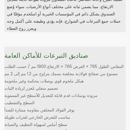
الارتفاع، مما يضمن ثباته على مختلف أنواع الأرضيات. سواء وُضع
الصندوق بشكل دائم في المؤسسات الخيرية أو استُخدم مؤقتًا في
حملات جمع التبرعات في الشوارع، فإنه يؤدي وظيفته على أكمل وجه
ويعزز روح العطاء.
صناديق التبرعات للأماكن العامة
المقاس: الطول 765 × العرض 765 × الارتفاع 1900 مم / حسب الطلب
مصنوع من صفائح فولاذية مجلفنة بسمك يتراوح من 1.2 مم إلى 2 مم
هيكل ملحوم قوي بوصلات محكمة وغير ملحومة
تصميم سفلي مُعزز لزيادة الثبات
مزودة بوسادات قدم قابلة للتعديل للأسطح غير المستوية
السطح والتشطيب
يوفر الفولاذ المجلفن مقاومة ممتازة للصدأ
مناسب للتعرض الخارجي لفترات طويلة
سطح أملس لسهولة التنظيف والصيانة