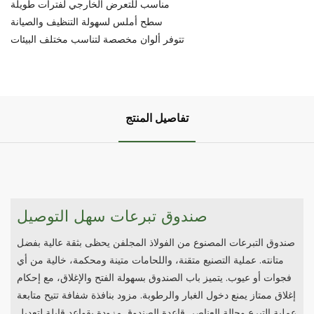
مناسب للتعرض الخارجي لفترات طويلة
سطح أملس لسهولة التنظيف والصيانة
تتوفر ألوان مخصصة لتناسب مختلف البيئات
تفاصيل المنتج
صندوق تبرعات سهل التوصيل
صندوق التبرعات المصنوع من الفولاذ المجلفن يحظى بثقة عالية بفضل
متانته. عملية التصنيع متقنة، واللحامات متينة ومحكمة، خالية من أي
فجوات أو عيوب. يتميز باب الصندوق بسهولة الفتح والإغلاق، مع إحكام
إغلاق ممتاز يمنع دخول الغبار والرطوبة. مزود بنافذة شفافة تتيح متابعة
عملية التبرع وحالة العناصر. قاعدة الصندوق مزودة بقواعد قابلة لتعديل