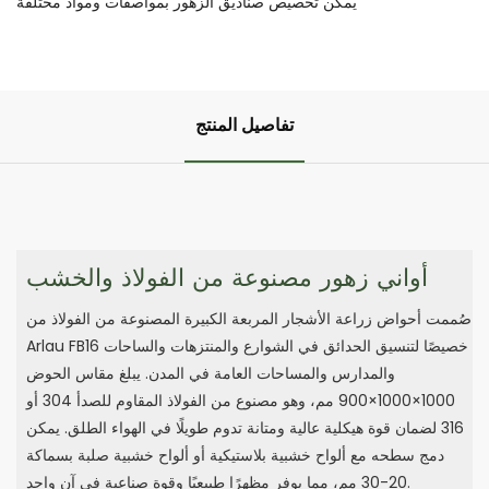
يمكن تخصيص صناديق الزهور بمواصفات ومواد مختلفة
تفاصيل المنتج
أواني زهور مصنوعة من الفولاذ والخشب
صُممت أحواض زراعة الأشجار المربعة الكبيرة المصنوعة من الفولاذ من
Arlau FB16 خصيصًا لتنسيق الحدائق في الشوارع والمنتزهات والساحات
والمدارس والمساحات العامة في المدن. يبلغ مقاس الحوض
1000×1000×900 مم، وهو مصنوع من الفولاذ المقاوم للصدأ 304 أو
316 لضمان قوة هيكلية عالية ومتانة تدوم طويلًا في الهواء الطلق. يمكن
دمج سطحه مع ألواح خشبية بلاستيكية أو ألواح خشبية صلبة بسماكة
20-30 مم، مما يوفر مظهرًا طبيعيًا وقوة صناعية في آن واحد.