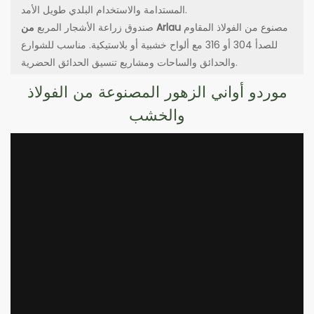
المستدامة والاستخدام البلدي طويل الأمد.
مصنوع من الفولاذ المقاوم
من Arlau
صندوق زراعة الأشجار المربع
للصدأ 304 أو 316 مع ألواح خشبية أو بلاستيكية. مناسب للشوارع
والحدائق والساحات ومشاريع تنسيق الحدائق الحضرية.
موردو أواني الزهور المصنوعة من الفولاذ
والخشب