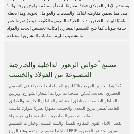
يستخدم الإطار الفولاذي فولاذًا مقاومًا للصدأ بسماكة تتراوح بين 1.5 و2.0
مم، مما يضمن مقاومته للتآكل والصدمات والعوامل الجوية. وهذا يجعله
مناسبًا للبيئات الحضرية ذات الحركة المرورية الكثيفة حيث يُشترط عمر
خدمة طويل. كما يتيح التصميم المعياري إمكانية تخصيص الحجم والمواد
والتشطيب لتلبية متطلبات المشاريع المختلفة.
مصنع أحواض الزهور الداخلية والخارجية
المصنوعة من الفولاذ والخشب
يُعدّ هذا الحوض المربع مثاليًا لدمج المساحات الخضراء في التصميم
الحضري الحديث. يُمكن استخدامه لزراعة أشجار الشوارع، وتزيين
المناظر الطبيعية، ومناطق المشاة، والمناطق التجارية، والحدائق
العامة. يُضفي مزيج المعدن والخشب مظهرًا بصريًا متوازنًا يُناسب
أنماط التصميم المعاصرة والطبيعية على حدٍ سواء.
بفضل الأداء القوي المقاوم للصدأ، والبنية المتينة، وخيارات التصميم
القابلة للتخصيص، يدعم وعاء الزرع FB16 تنسيق الحدائق الحضرية