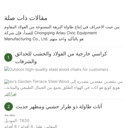
مقالات ذات صلة
من حيث الاحتراف في إنتاج طاولة النزهة المصنوعة من الفولاذ المقاوم
للصدأ، فإن شركة Chongqing Arlau Civic Equipment
Manufacturing Co., Ltd. هو بالتأكيد واحد منهم
كراسي خارجية من الفولاذ والخشب للحدائق
1
والشرفات
Arlau's Garden Terrace Steel Wood من مقعدين مقعدين مصدرة إلى
هونغ كونغ هو أثاث في الهواء الطلق يجمع بين الجمال الطبيعي والمتانة ،
4. التكيف مع البيئة الخارجية
المصممة لأماكن مثل الحدائق والتراسات والحدائق والمجتمعات. يستخدم
اقرأ أكثر
مقاوم للطقس: يمكن لمواد الألومنيوم الصلبة والخشب المصبوب تحمل
مقعدًا من الخشب الصلب وقوس الألمنيوم المصبوب ، والذي لا يظهر فقط
الأشعة فوق البنفسجية ، وتغيرات المطر والرطوبة ، ومناسبة لمناخ هونغ
الملمس الطبيعي للخشب ، ولكنه يضمن أيضًا استقرار الهيكل ومقاومة
أثاث طاولة ذو طراز خشبي ومظهر حديث
2
كونغ شبه الاستوائي.
الطقس للهيكل. فيما يلي الميزات الرئيسية والمزايا لهذا المقعد:
مقدمة
تصميم مقاوم للرطوبة: يتم التعامل مع الخشب الصلب خصيصًا لمنع
الموديل: TB30
التشوه أو التكسير الناجم عن البيئات الرطبة.
1. المواد والمتانة
المقاس: طول 6 أقدام / 8 أقدام