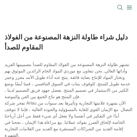
دليل شراء طاولة النزهة المصنوعة من الفولاذ
المقاوم للصدأ
تشتهر طاولة النزهة المصنوعة من الفولاذ المقاوم للصدأ بتصميمها الفريد
وأدائها العالي. نحن نتعاون مع موردي المواد الخام الرائدين الموثوق بهم
ونختار المواد للإنتاج بعناية فائقة. ينتج عنه أداء طويل الأمد معزز وعمر
خدمة طويل للمنتج. للوقوف بثبات في السوق التنافسي ، قمنا أيضًا بوضع
الكثير من الاستثمار في تصميم المنتج. بفضل جهود فريق التصميم لدينا ،
فإن المنتج هو نتاج الجمع بين الفن والموضة.
تفخر شركة Arlau الآن بشهرة علامتها التجارية وتأثيرها بعد سنوات من
النضال. مع الإيمان القوي للغاية بالمسؤولية والجودة العالية ، فإننا لا نتوقف
أبدًا عن التفكير في أنفسنا ولا نفعل أي شيء فقط من أجل أرباحنا
الخاصة لإلحاق الضرر بفوائد عملائنا. مع مراعاة هذا الإيمان ، نجحنا في
إقامة العديد من الشراكات المستقرة مع العديد من العلامات التجارية
الشهيرة.