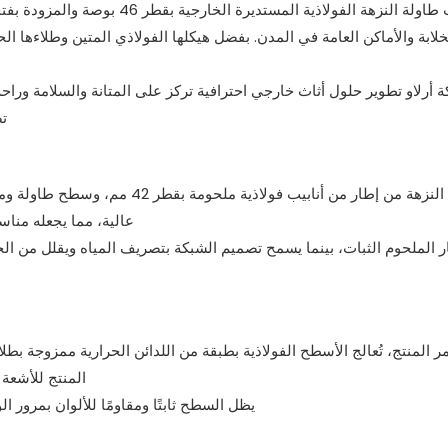
صُممت طاولة النزهة الفولاذية ا
خلابة والأماكن العامة في المدن. بفضل هيكلها الفولاذي المتين وطلاءها ال
أرلاو تطوير حلول أثاث خارجي احترافية تركز على المتانة والسلامة وراح
تص
عالية، مما يجعله مناسب
 الملحوم الثبات، بينما يسمح تصميم الشبكة بتصريف المياه ويقلل من الح
ر المنتج، تُعالج الأسطح الفولاذية بطبقة من اللدائن الحرارية ممزوجة ب
المنتج للأشعة
يظل السطح ثابتًا ومقاومًا للألوان بمرور 