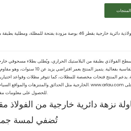
لمنتجات
طاولة نزهة فولاذية دائرية خارجية بقطر 46 بوصة مزودة بفت
السطح الفولاذي بطبقة من البلاستيك الحراري، ويُطلى بطلاء مسحوقي خا
نة. يدعم المنتج فتحات مخصصة للمظلات، كما تتوفر مظلات وقواعد اختياري
للاطلاع على
www.arlau.com
الخارجية مثل الحدائق والمتنزهات والمواقع السياحية والمدارس وشوارع المدن. تفضلوا بزيارة موقعنا الإلكتروني الرسمي.
المزيد من التصاميم، أو إرسال بريد إلكتروني إلىzy@arlau.com للحصول على معلومات مفصلة.
تُضفي لمسة جمال