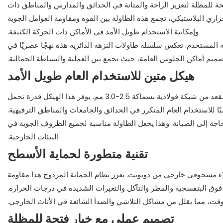
لمستديرة الخارجية بقطر 46 بوصة والمزودة بفتحة للمظلة لتعزيز الراحة والمتانة في الحدائق والمدارس والمناطق ذات
حراري البلاستيكي، تجمع هذه الطاولة بين القوة ومقاومة العوامل الجوية
وإمكانية الاستخدام طويل الأمد في الأماكن ذات الحركة الكثيفة.
ة المستخدم. تعكس سلسلة طاولات النزهة الدائرية هذه نهجًا عصريًا في
ميم أماكن الجلوس العامة، حيث تجمع بين العملية والبساطة الجمالية.
هيكل متين للاستخدام العام طويل الأمد
صُنعت طاولة النزهة من إطار من أنابيب فولاذية ملحومة بقطر 42 مم، وسطح طاولة ومقعد من شبكة فولاذية بسماكة 2.5-3.0 مم. يوفر هذا الهيكل قدرة تحمل
ًا للاستخدام العام المتكرر في الحدائق والجامعات والمناطق الترفيهية.
اجة إلى الصيانة. وهذا يجعل الطاولة مناسبة لجميع الظروف الجوية في
البيئات الخارجية.
تقنية متطورة لحماية الأسطح
طلاء مسحوقي خارجي من دوبونت. يعزز نظام الحماية المزدوج هذا مقاومة
 فوق البنفسجية والمطر والتآكل والتغيرات الشديدة في درجات الحرارة.
الوقت، مما يقلل من مشاكل التلاشي والصدأ الشائعة في الأثاث الخارجي.
تصميم عملي مع خيار فتحة للمظلة