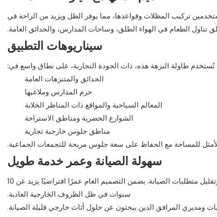
مستخدمين تركيب المظلات وقواعدها، مما يوفر الظل ويزيد من الراحة في
تناول الطعام في الهواء الطلق، وساحات المدارس، والحدائق العامة.
سيناريوهات التطبيق
تُستخدم طاولة النزهة هذه، ذات الجودة التجارية، على نطاق واسع في:
الحدائق والمتنزهات العامة
حرم المدارس وملاعبها
المعالم السياحية والمواقع ذات المناظر الخلابة
الشوارع الحضرية ومناطق الاستراحة
مناطق جلوس خارجية تجارية
الأمثل للمساحة مع الحفاظ على سعة جلوس مريحة للتجمعات الجماعية.
سهولة الصيانة وعمر خدمة طويل
جميع الملحقات مصنوعة من براغي من الفولاذ المقاوم للصدأ 304 لتعزيز المتانة وتقليل متطلبات الصيانة. يضمن التصميم العام عمرًا افتراضيًا يزيد عن 10
سنوات في ظل الظروف الخارجية العادية.
ات ومديري المرافق الذين يبحثون عن حلول أثاث خارجي قليلة الصيانة.