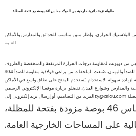
طاولة نزهة دائرية خارجية من الفولاذ مقاس 46 بوصة مع فتحة للمظلة
حة للمظلة، ومطلية بطبقة من البلاستيك الحراري، وإطار متين مناسب للحدائق والمدارس والأماكن
العامة.
رجي من دوبونت لمقاومة درجات الحرارة المرتفعة والمنخفضة والظروف
الجوية القاسية بفعالية. يتميز المنتج بعمر افتراضي يزيد عن 10 سنوات، وهو مقاوم للصدأ والبهتان. صُنعت الملحقات من براغي فولاذية مقاومة للصدأ 304
ة لزيادة سهولة الاستخدام. يُستخدم المنتج على نطاق واسع في الأماكن
طاولة نزهة دائرية خارجية من الفولاذ مقاس 46 بوصة مزودة بفتحة للمظلة،
ية على المساحات الخارجية العامة.