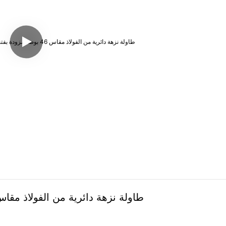
طاولة نزهة دائرية من الفولاذ مقاس 46 بوصة مزودة بفتحة للمظلة للاستخدام الخ