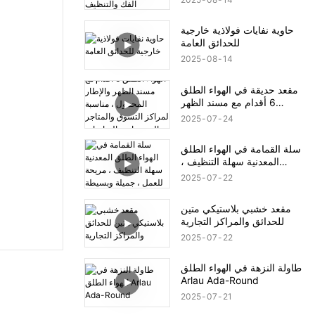
حاوية نفايات فولاذية خارجية
للحدائق العامة
2025
08
14
مقعد حديقة في الهواء الطلق
6 أقدام مع مسند الظهر
والإطار المحمول ، مناسبة
2025
07
24
لمراكز التسوق والمتاجر
والمتنزهات والتراسات
سلة القمامة في الهواء الطلق
والباحات ، الأسود
المعدنية سهلة التنظيف ،
مريحة للعمل ، جميلة وبسيطة
2025
07
22
مقعد خشبي بلاستيكي متين
للحدائق والمراكز التجارية
2025
07
22
طاولة النزهة في الهواء الطلق
Arlau Ada-Round
2025
07
21