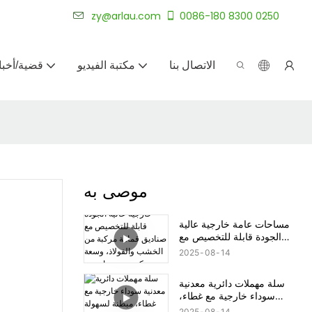
شركة أرلاو لتصنيع الأثاث الخارجي المخصص لأكثر من 20 عامًا.
zy@arlau.com
0086-180 8300 0250
الاتصال بنا
مكتبة الفيديو
قضية/أخبا
موصى به
مساحات عامة خارجية عالية
الجودة قابلة للتخصيص مع
صناديق قمامة مركبة من
2025
08
14
الخشب والفولاذ، وسعة كبيرة،
وحماية من الشمس ومقاومة
سلة مهملات دائرية معدنية
للتآكل
سوداء خارجية مع غطاء،
مبطنة لسهولة الفك والتنظيف
2025
08
14