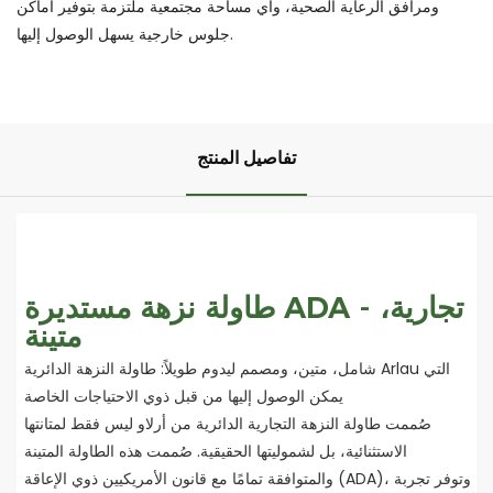
ومرافق الرعاية الصحية، وأي مساحة مجتمعية ملتزمة بتوفير أماكن
جلوس خارجية يسهل الوصول إليها.
تفاصيل المنتج
طاولة نزهة مستديرة ADA - تجارية،
متينة
شامل، متين، ومصمم ليدوم طويلاً: طاولة النزهة الدائرية Arlau التي
يمكن الوصول إليها من قبل ذوي الاحتياجات الخاصة
صُممت طاولة النزهة التجارية الدائرية من أرلاو ليس فقط لمتانتها
الاستثنائية، بل لشموليتها الحقيقية. صُممت هذه الطاولة المتينة
والمتوافقة تمامًا مع قانون الأمريكيين ذوي الإعاقة (ADA)، وتوفر تجربة