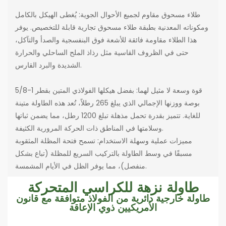
طلاء مسحوق مقاوم لجميع الأحوال الجوية: يُغطى الهيكل بالكامل
ومكوناته المعدنية بطبقة طلاء مسحوق تجارية قابلة للتخصيص. يوفر
هذا الطلاء مقاومة فائقة للأشعة فوق البنفسجية والصدأ والتآكل،
حتى في الظروف القاسية مثل رذاذ الملح الساحلي والحرارة
الشديدة والبرد القارس.
قوة وسعة لا مثيل لهما: بفضل هيكلها الفولاذي المتين بقطر 1-5/8
بوصة ووزنها الإجمالي الذي يبلغ 265 رطلاً، تُعد هذه الطاولة متينة
للغاية. تتميز بقدرة تحمل مذهلة تبلغ 1200 رطل، مما يضمن ثباتها
وسلامتها في المناطق ذات الحركة المرورية الكثيفة.
مميزات عملية وسهلة الاستخدام: تسمح فتحة المظلة المثقوبة
مسبقًا في وسط الطاولة بالتركيب السريع للمظلة (تباع بشكل
منفصل)، مما يوفر الظل في الأيام المشمسة.
طاولة نزهة للكراسي المتحركة
طاولة خارجية دائرية من الفولاذ متوافقة مع قانون
الأمريكيين ذوي الإعاقة