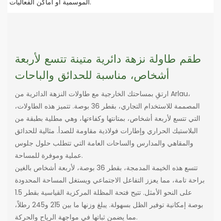
الموسمية أو أماكن الفعاليات.
طقم طاولة نزهة دائرية متينة تتسع لأربعة
أشخاص، مناسبة للحدائق والباحات
ارتقِ بمساحتك الخارجية مع طاولات النزهة الدائرية من Arlau،
المصممة للاستخدام التجاري، بقطر 36 بوصة. تتميز هذه الطاولات،
التي تتسع لأربعة أشخاص، بمتانتها وكفاءتها، وهي مطلية بطبقة من
البلاستيك الحراري وإطارات فولاذية مقاومة للصدأ. مثالية للحدائق
والمقاهي والمدارس والساحات العامة التي تتطلب حلول جلوس
عملية وموفرة للمساحة.
تتسع هذه الخيمة المدمجة، بقطر 36 بوصة، لأربعة أشخاص بالغين
براحة تامة، مما يعزز التفاعل الاجتماعي ويستغل المساحة المحدودة
على النحو الأمثل. تتيح فتحة المظلة المركزية القياسية بقطر 1.5
بوصة إمكانية توفير الظل بسهولة. يبلغ وزنها ما بين 215 و245 رطلاً،
مما يضمن ثباتها في مواجهة الرياح والحركة.