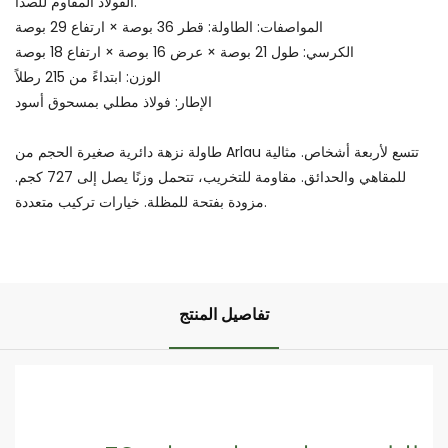
الفولاذ المقاوم للصدأ.
المواصفات: الطاولة: قطر 36 بوصة × ارتفاع 29 بوصة
الكرسي: طول 21 بوصة × عرض 16 بوصة × ارتفاع 18 بوصة
الوزن: ابتداءً من 215 رطلاً
الإطار: فولاذ مطلي بمسحوق أسود
طاولة نزهة دائرية صغيرة الحجم من Arlau تتسع لأربعة أشخاص. مثالية
للمقاهي والحدائق. مقاومة للتخريب، تتحمل وزنًا يصل إلى 727 كجم.
مزودة بفتحة للمظلة. خيارات تركيب متعددة.
تفاصيل المنتج