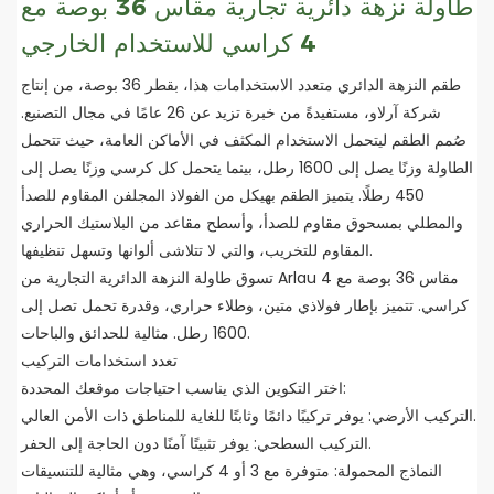
طاولة نزهة دائرية تجارية مقاس 36 بوصة مع
4 كراسي للاستخدام الخارجي
طقم النزهة الدائري متعدد الاستخدامات هذا، بقطر 36 بوصة، من إنتاج
شركة آرلاو، مستفيدةً من خبرة تزيد عن 26 عامًا في مجال التصنيع.
صُمم الطقم ليتحمل الاستخدام المكثف في الأماكن العامة، حيث تتحمل
الطاولة وزنًا يصل إلى 1600 رطل، بينما يتحمل كل كرسي وزنًا يصل إلى
450 رطلًا. يتميز الطقم بهيكل من الفولاذ المجلفن المقاوم للصدأ
والمطلي بمسحوق مقاوم للصدأ، وأسطح مقاعد من البلاستيك الحراري
المقاوم للتخريب، والتي لا تتلاشى ألوانها وتسهل تنظيفها.
تسوق طاولة النزهة الدائرية التجارية من Arlau مقاس 36 بوصة مع 4
كراسي. تتميز بإطار فولاذي متين، وطلاء حراري، وقدرة تحمل تصل إلى
1600 رطل. مثالية للحدائق والباحات.
تعدد استخدامات التركيب
اختر التكوين الذي يناسب احتياجات موقعك المحددة:
التركيب الأرضي: يوفر تركيبًا دائمًا وثابتًا للغاية للمناطق ذات الأمن العالي.
التركيب السطحي: يوفر تثبيتًا آمنًا دون الحاجة إلى الحفر.
النماذج المحمولة: متوفرة مع 3 أو 4 كراسي، وهي مثالية للتنسيقات