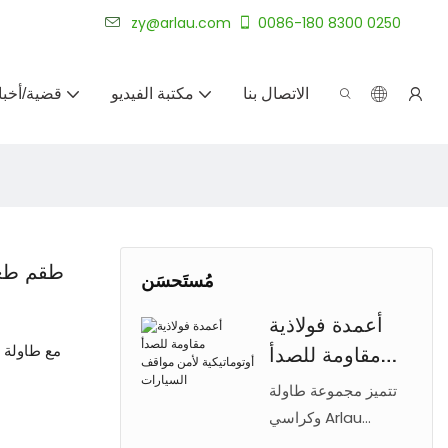
شركة أرلاو لتصنيع الأثاث الخارجي المخصص لأكثر من 20 عامًا.
zy@arlau.com
0086-180 8300 0250
الاتصال بنا
مكتبة الفيديو
قضية/أخبا
طقم طعا
مُستَحسَن
أعمدة فولاذية
مقاومة للصدأ
أوتوماتيكية لأمن
تتميز مجموعة طاولة
مواقف السيارات
وكراسي Arlau
المصنوعة من