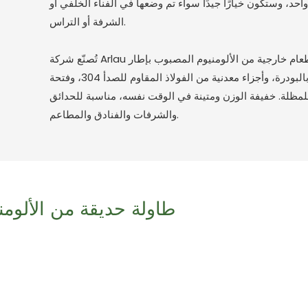
احد، وستكون خيارًا جيدًا سواء تم وضعها في الفناء الخلفي أو
الشرفة أو التراس.
تُصنّع شركة Arlau أطقم طعام خارجية من الألومنيوم المصبوب بإطار
مطلي بالبودرة، وأجزاء معدنية من الفولاذ المقاوم للصدأ 304، وفتحة
لمظلة. خفيفة الوزن ومتينة في الوقت نفسه، مناسبة للحدائق
والشرفات والفنادق والمطاعم.
طاولة حديقة من الألوم