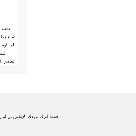
صُنع هذا
المقاوم 
لتن
الطقم باستخدام براغي من الفولاذ المقاوم للصدأ 304 لمزيد من المتانة، مما يجعله مثاليًا للحدائق الخلفية والشرفات والتراسات والفنادق والمطاعم.
فقط اترك بريدك الإلكتروني أ