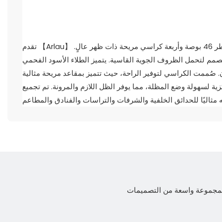
تقدم 【Arlau】 طقم طعام عصري من الألومنيوم المصبوب للباحات، يتألف من طاولة دائرية بقطر 46 بوصة وأربعة كراسي مريحة ذات ظهر عالٍ.
صمم لتحمل الظروف الجوية القاسية. يتميز الطلاء الأسود الفحمي
. صُممت الكراسي لتوفير الراحة، حيث تتميز بمقاعد مريحة مثالية
ية لسهولة وضع المظلة، مما يوفر الظل اللازم والمرونة. تم تجميع
 لمجموعة واسعة من التصميمات