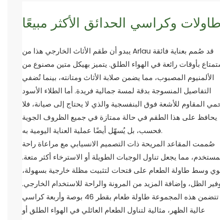
اولات وكراسي الحدائق الأكثر مبيعًا
يبدو أن طقم الأثاث الخارجي هذا من Arlau قد صُمم بعناية فائقة
تمتاع بأوقات رائعة في الهواء الطلق. يتميز بهيكل متين مصنوع من
الألمنيوم المصبوب، مما يضمن صلابة الأثاث ومتانته، بينما تُضفي
التفاصيل المنسوجة بدقة لمسة جمالية فريدة. أما الطلاء الأسود
مي المقاوم للأشعة فوق البنفسجية والذي لا يحتاج إلى صيانة، فلا
يحافظ على هذا الطقم في حالة ممتازة في جميع الظروف الجوية
فحسب، بل يُسهّل أيضًا عملية العناية اليومية به.
صُممت المقاعد المريحة ذات التصميم الانسيابي مع مراعاة راحة
مستخدم، مما يجعل تناول الوجبات الطويلة أو الاسترخاء أكثر متعة.
وي وسط طاولة الطعام على فتحات لتثبيت مظلة خارجية بسهولة،
فير الظل، وإضافة المزيد من المرونة والراحة للاستخدام الخارجي.
تتضمن هذه المجموعة طاولة طعام بقطر 46 بوصة وأربعة كراسي
عالية الظهر، مثالية لتناول الطعام العائلي في الهواء الطلق أو