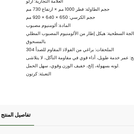
العلامة التجارية: أرلو
حجم الطاولة: قطر 1000 مم × ارتفاع 730 مم
حجم الكرسي: 650 × 640 × 920 مم
المادة: ألومنيوم مصبوب
الجة السطحية: هيكل إطار من الألومنيوم المصبوب المطلي
بالمسحوق
الملحقات: براغي من الفولاذ المقاوم للصدأ 304
تج: عمر خدمة طويل، أداء قوي في مقاومة التآكل، لا يتلاشى
لونه بسهولة، إلخ، خفيف الوزن وقوي، سهل الحمل.
التعبئة: كرتون
تفاصيل المنتج