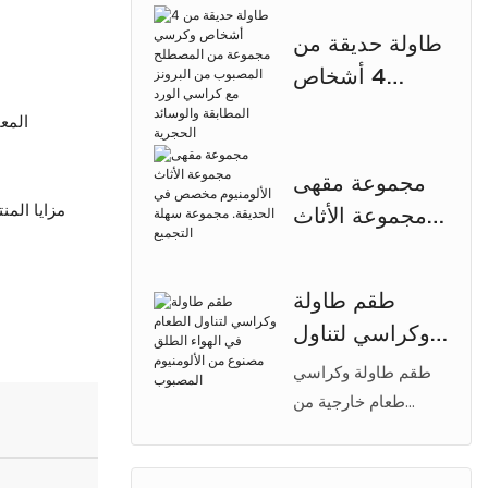
الألومنيوم المصبوب
طاولة حديقة من
للاستخدام الخارجي
4 أشخاص
بإطار متين مطلي
وكرسي مجموعة
بمسحوق الطلاء،
المع
من المصطلح
وتصميم عتيق، وفتحة
للمظلة، وهيكل خفيف
المصبوب من
مجموعة مقهى
الوزن مقاوم للصدأ.
البرونز مع
مزايا المن
مجموعة الأثاث
كراسي الورد
الألومنيوم
المطابقة
مخصص في
طقم طاولة
والوسائد
الحديقة. مجموعة
وكراسي لتناول
الحجرية
سهلة التجميع
الطعام في الهواء
طقم طاولة وكراسي
الطلق مصنوع
طعام خارجية من
الألومنيوم المصبوب
من الألومنيوم
من 【Arlau】، مثالي
المصبوب