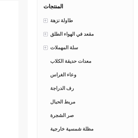
للحدائق والباحات. أثاث
المنتجات
متين، مقاوم للصدأ،
وخفيف الوزن، مصمم
طاولة نزهة
+
للاستخدام الخارجي
طويل الأمد.
طاولة نزهة معدنية
مقعد في الهواء الطلق
+
طاولة نزهة خشبية
مقعد معدني
سلة المهملات
+
طاولات وكراسي الألومنيوم
مقعد الخشب
سلة المهملات المعدنية
معدات حديقة الكلاب
سلة المهملات الخشبية
وعاء الغراس
سلة المهملات الداخلية
رف الدراجة
مربط الحبال
صر الشجرة
مظلة شمسية خارجية