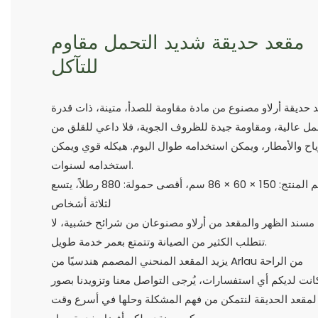
مقعد حديقة شديد التحمل مقاوم
للتآكل
 حديقة أرلاو مصنوع من مادة مقاومة للصدأ، متينة، ذات قدرة
مل عالية، ومقاومة جيدة للظروف الجوية، فلا داعي للقلق من
ياح والأمطار، ويمكن استخدامه طوال اليوم. هيكله قوي ويمكن
استخدامه لسنوات.
حجم المنتج: 150 × 60 × 86 سم، أقصى حمولة: 880 رطلاً، يتسع
لثلاثة أشخاص
مسند الظهر والمقعد من أرلاو مصنوعان من شرائح خشبية، لا
تتطلب الكثير من الصيانة وتتمتع بعمر خدمة طويل.
يزيد المقعد المنحني المصمم هندسيًا من Arlau من الراحة
كانت لديكم أي استفسارات، يُرجى التواصل معنا وتزويدنا بصور
لمقعد الحديقة لنتمكن من فهم المشكلة وحلها في أسرع وقت