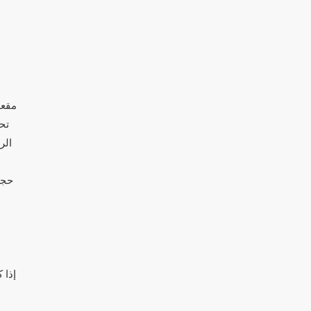
مقعد
تح
الر
إذا 