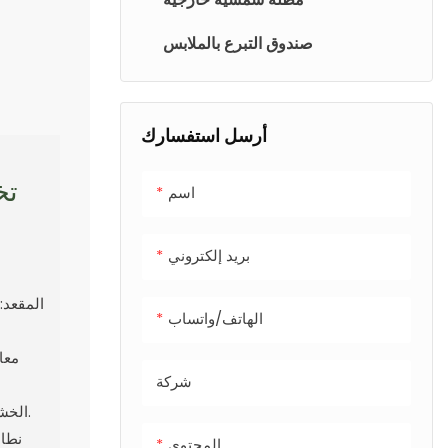
صندوق التبرع بالملابس
أرسل استفسارك
تخ
اسم
بريد إلكتروني
المقعد:
الهاتف/واتساب
معا
شركة
الخشب البلاستيكي: لا يتطلب صيانة، ومناسب للاستخدام الخارجي.
نطاق
المحتوى