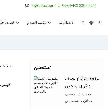
شركة أرلاو لتصنيع الأثاث الخارجي المخصص لأكثر من 20 عامًا.
zy@arlau.com
0086-180 8300 0250
الاتصال بنا
مكتبة الفيديو
قضية/أخبا
مسند ظ
مُستَحسَن
مقعد شارع نصف
دائري منحني
مصمم خصيصًا
مقعد حديقة نصف
للحدائق
دائري منحني من
Arlau بإطار من الفولاذ
والساحات