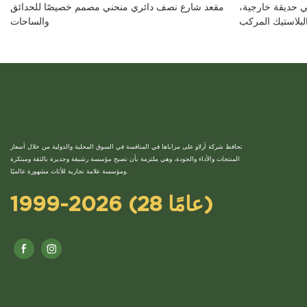
ي حديقة خارجية،
مقعد شارع نصف دائري منحني مصمم خصيصًا للحدائق
والساحات
تحافظ شركة أرلاو على مزاياها في المنافسة في السوق المحلية والدولية من خلال أسعار
المنتجات والأداء والجودة، وهي ملتزمة بأن تصبح مؤسسة رشيقة وجديرة بالثقة ومبتكرة
ومؤسسة علامة تجارية للأثاث مشهورة عالميًا.
1999-2026 (28 عامًا)