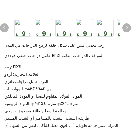
رف معدني متين على شكل حلقة لركن الدراجات في المدن
حامل دراجات حلقي فولاذي BR31 لمواقف الدراجات العامة
رقم: BR31
العلامة التجارية: أرلاو
النوع: حامل دراجات دائري
المواصفات: φ460*940 مم
المواد: الفولاذ المقاوم للصدأ أو الفولاذ المجلفن
المواد الرئيسية: φ76*3.0 مم و φ32*2.5 مم
معالجة السطح: طلاء مسحوق خارجي
طريقة التثبيت: التثبيت بالمسامير أو التثبيت المسبق
المزايا: عمر خدمة طويل، أداء قوي مضاد للتآكل، ليس من السهل أن