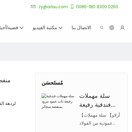
شركة أرلاو لتصنيع الأثاث الخارجي المخصص لأكثر من 20 عامًا.
zy@arlau.com
0086-180 8300 0250
الاتصال بنا
مكتبة الفيديو
قضية/أخبا
منفض
مُستَحسَن
سلة مهملات
فندقية رفيعة
ذات عمود مزود
【أرلاو】 سلة مهملات
بمنفضة سجائر
عمودية من الفولاذ
المقاوم للصدأ مع