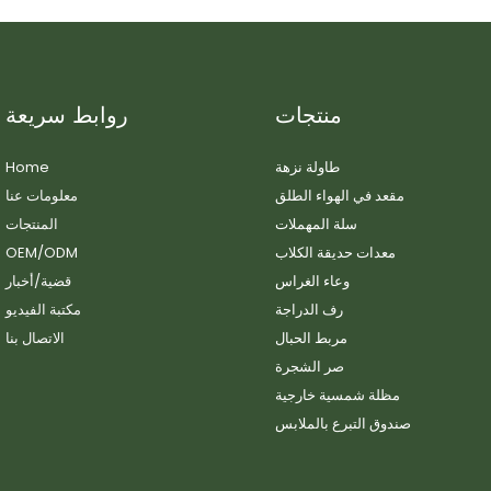
منتجات
روابط سريعة
طاولة نزهة
Home
مقعد في الهواء الطلق
معلومات عنا
سلة المهملات
المنتجات
معدات حديقة الكلاب
OEM/ODM
وعاء الغراس
قضية/أخبار
رف الدراجة
مكتبة الفيديو
مربط الحبال
الاتصال بنا
صر الشجرة
مظلة شمسية خارجية
صندوق التبرع بالملابس