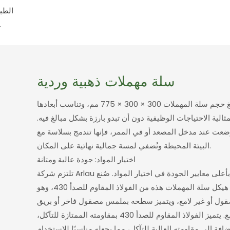
الطبي
الجمالي للمنتج فحسب، بل يجعله أيضاً تحفة 
سلة مهملات ذهبية وردية
يبلغ حجم سلة المهملات 300 × 300 × 775 مم، وتناسب أبعادها
مثالية الاحتياجات الوظيفية دون أن تبدو بارزة بشكل مبالغ فيه.
ضعت عند مدخل المصعد أو في الممر، فإنها تندمج بسلاسة مع
البيئة المحيطة وتُضفي لمسة جمالية نهائية على المكان.
اختيار المواد: جودة عالية ومتانة
تلتزم شركة Arlau دائمًا بأعلى معايير الجودة في اختيار المواد. صُنع
هيكل سلة المهملات هذه من الفولاذ المقاوم للصدأ 430، وهو
ول أو غير لامع، ويتميز سطحه بملمس مصقول فاخر أو بريق
لامع. يتميز الفولاذ المقاوم للصدأ 430 بمقاومته الممتازة للتآكل،
ضافة إلى مقاومته العالية للتآكل، مما يجعله مناسبًا للاستخدام