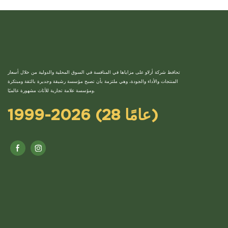
تحافظ شركة أرلاو على مزاياها في المنافسة في السوق المحلية والدولية من خلال أسعار
المنتجات والأداء والجودة، وهي ملتزمة بأن تصبح مؤسسة رشيقة وجديرة بالثقة ومبتكرة
ومؤسسة علامة تجارية للأثاث مشهورة عالميًا.
1999-2026 (28 عامًا)