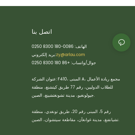
اتصل بنا
الهاتف: 0086-180 8300 0250
zy@arlau.com
بريد إلكتروني:
جوال/واتساب: +86 180 8300 0250
عنوان الشركة: F410، المبنى A، مجمع ريادة الأعمال
للطلاب الدوليين، رقم 77 طريق كيتشنغ، منطقة
جيولونغبو، مدينة تشونغتشينغ، الصين.
رقم 5، المبنى رقم 20، طريق تونغدي، منطقة
تشيانفنغ، مدينة غوانغآن، مقاطعة سيتشوان، الصين.