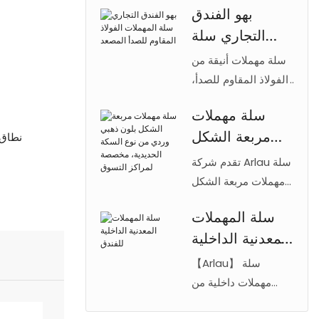
بهو الفندق
أسطوانة داخلية
التجاري سلة
مجلفنة. متوفرة بلمسة
نهائية مصقولة أو
المهملات الفولاذ
سلة مهملات أنيقة من
مطلية بالكهرباء.
المقاوم للصدأ
الفولاذ المقاوم للصدأ،
مناسبة للفنادق
مصممة خصيصًا
المصعد
والمكاتب والمطارات
سلة مهملات
لردهات الفنادق
والأماكن العامة
مربعة الشكل
نطاق 
والمصاعد التجارية، من
الداخلية.
إنتاج شركة Arlau.
بلون ذهبي وردي
تقدم شركة Arlau سلة
تتميز بمنفضة سجائر،
من نوع السكة
مهملات مربعة الشكل
وفولاذ متين، وتصميم
بلون ذهبي وردي،
الحديدية،
عصري. مثالية للمكاتب
سلة المهملات
مزودة بقاعدة من
مخصصة لمراكز
والمطارات.
المعدنية الداخلية
الفولاذ المقاوم للصدأ
التسوق
201 وطلاء مقاوم
للفندق
【Arlau】 سلة
لبصمات الأصابع. تتميز
مهملات داخلية من
السلة بأسطوانة داخلية
الفولاذ المقاوم للصدأ
من الحديد المجلفن