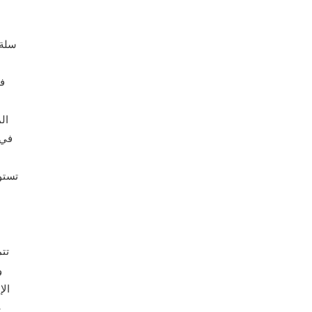
سلة 
في
ال
تستو
تت
و
الإ
ع