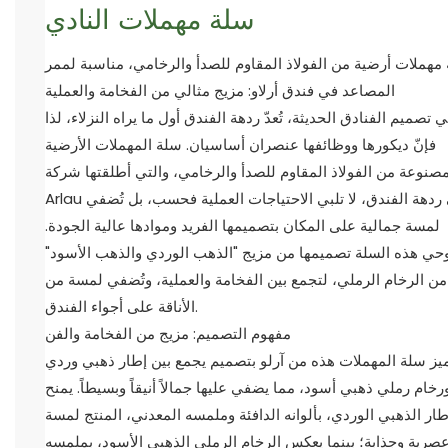
سلة مهملات النادي
مهملات أرضية من الفولاذ المقاوم للصدأ والرخامي، مناسبة لممر
المصاعد في فندق أرلاو: مزيج مثالي من الفخامة والعملية
 تصميم الفنادق الحديثة، تُعدّ ردهة الفندق أول ما يراه النزلاء، لذا
فإنّ ديكورها ووظائفها عنصران أساسيان. سلة المهملات الأرضية
مصنوعة من الفولاذ المقاوم للصدأ والرخامي، والتي أطلقتها شركة
Arlau في ردهة الفندق، لا تلبي الاحتياجات العملية فحسب، بل تُضفي
لمسة جمالية على المكان بتصميمها الفريد وموادها عالية الجودة.
حي هذه السلة تصميمها من مزيج "الذهب الوردي والذهب الأسود"
من الرخام الرملي، لتجمع بين الفخامة والعملية، وتُضفي لمسة من
الأناقة على أجواء الفندق.
مفهوم التصميم: مزيج من الفخامة والفن
ميز سلة المهملات هذه من آرلو بتصميم يجمع بين إطار ذهبي وردي
رخام رملي ذهبي أسود، مما يضفي عليها جمالاً أنيقاً وبسيطاً. يمنح
طار الذهبي الوردي، بألوانه الدافئة وملمسه المعدني، المنتج لمسة
صرية وجذابة؛ بينما يعكس الرخام الرملي الذهبي الأسود، بملمسه