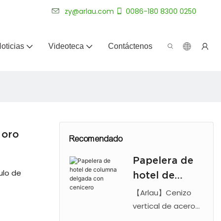
más de 20 años.
zy@arlau.com
0086-180 8300 0250
oticias
Videoteca
Contáctenos
 oro
Recomendado
Papelera de
ulo de
hotel de
columna
【Arlau】Cenizo
delgada con
vertical de acero
inoxidable con
cenicero