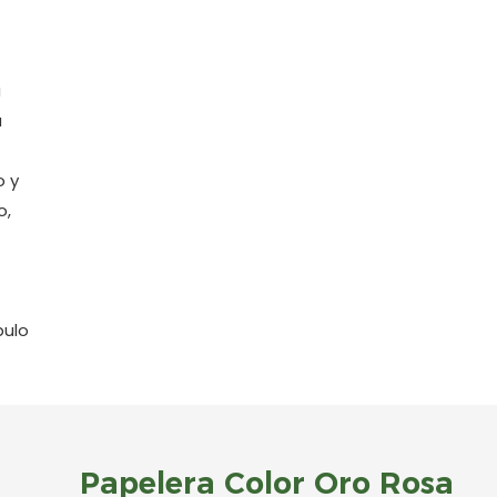
a
a
o y
o,
bulo
Papelera Color Oro Rosa