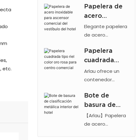
Papelera de
barril interior
recta
acero
galvanizado.
Acabado cepillado
inoxidable
rado
Elegante papelera
o electrochapado.
para ascensor
de acero
Ideal para hoteles,
0 mm
inoxidable para
comercial del
oficinas,
Papelera
vestíbulos de
vestíbulo del
aeropuertos y
cuadrada
es,
hoteles y
hotel
espacios públicos
, etc.
ascensores
tipo riel color
Arlau ofrece un
interiores.
comerciales, de la
oro rosa para
contenedor
marca Arlau.
cuadrado tipo riel
centro
Cuenta con
Bote de
para centros
comercial
cenicero, acero
basura de
comerciales, color
resistente y un
oro rosa, con base
clasificación
【Arlau】Papelera
diseño moderno.
de acero
metálica
de acero
Ideal para oficinas
inoxidable 201 y
inoxidable para
interior del
y aeropuertos.
acabado