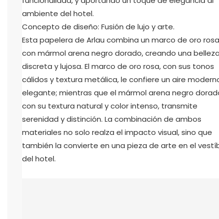
funcionalidad, y aportando un toque de elegancia al
ambiente del hotel.
Concepto de diseño: Fusión de lujo y arte.
Esta papelera de Arlau combina un marco de oro ros
con mármol arena negro dorado, creando una bellez
discreta y lujosa. El marco de oro rosa, con sus tonos
cálidos y textura metálica, le confiere un aire modern
elegante; mientras que el mármol arena negro dorad
con su textura natural y color intenso, transmite
serenidad y distinción. La combinación de ambos
materiales no solo realza el impacto visual, sino que
también la convierte en una pieza de arte en el vestí
del hotel.