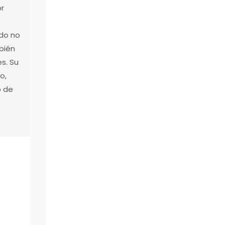
or
ado no
mbién
s. Su
o,
o de