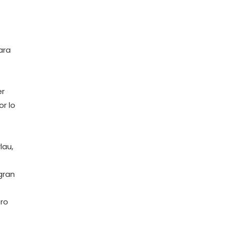
ara
er
or lo
lau,
gran
oro