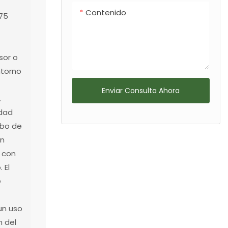
Contenido
775
sor o
ntorno
Enviar Consulta Ahora
.
idad
ubo de
on
e con
 El
e
 un uso
n del