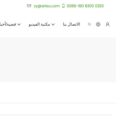
شركة أرلاو لتصنيع الأثاث الخارجي المخصص لأكثر من 20 عامًا.
zy@arlau.com
0086-180 8300 0250
الاتصال بنا
مكتبة الفيديو
قضية/أخبا