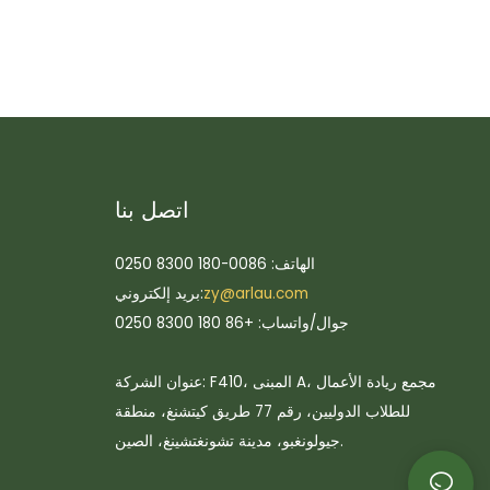
اتصل بنا
الهاتف: 0086-180 8300 0250
zy@arlau.com
بريد إلكتروني:
جوال/واتساب: +86 180 8300 0250
عنوان الشركة: F410، المبنى A، مجمع ريادة الأعمال
للطلاب الدوليين، رقم 77 طريق كيتشنغ، منطقة
جيولونغبو، مدينة تشونغتشينغ، الصين.