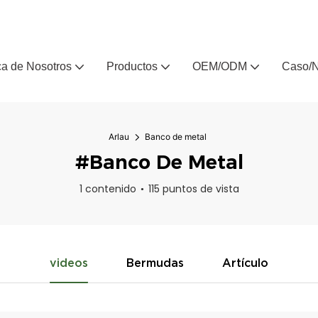
, fabricante de muebles de exterior personalizados desde hace 
a de Nosotros
Productos
OEM/ODM
Caso/N
Arlau
Banco de metal
#Banco De Metal
1 contenido
115 puntos de vista
videos
Bermudas
Artículo