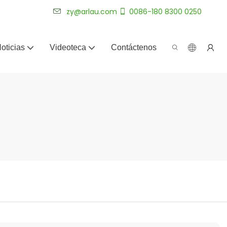
más de 20 años.
zy@arlau.com
0086-180 8300 0250
oticias
Videoteca
Contáctenos