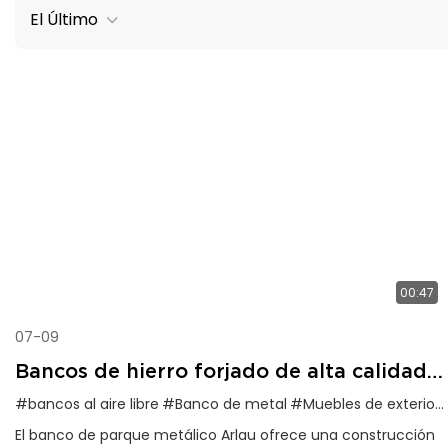
El Último
00:47
07-09
Bancos de hierro forjado de alta calidad
para exteriores, ideales para parques.
#bancos al aire libre
#Banco de metal
#Muebles de exterior
El banco de parque metálico Arlau ofrece una construcción