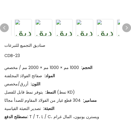
صناديق التجميع للتبرعات
CDB-23
الحجم:
1000 مم × 1000 مم × 2000 مم / مخصص
المواد:
صفائح الفولاذ المجلفنة
اللون:
أزرق/مخصص
يتوفر نمط قابل للفصل (نمط KD)
النمط:
مسامير:
304 قطع غيار من الفولاذ المقاوم للصدأ مجانًا
التعبئة:
تصدير التعبئة القياسية
T / T، L / C، ويسترن يونيون، المال غرام
مصطلح الدفع: