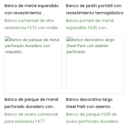
Banco de jardín portátil con
Banco de metal expandido
revestimiento termoplástico
con revestimiento
termoplástico para parques
Banco portátil de metal
Banco comercial de alta
expandido FS30 con
resistencia FS73 con malla
revestimiento termoplástico
de acero de calibre 9.
Banco de parque de metal
Banco decorativo largo
perforado duradero con
Steel Park con asiento
respaldo.
perforado
Banco de acero comercial
Banco de parque FS29 de
para exteriores FS77
acero perforado duradero