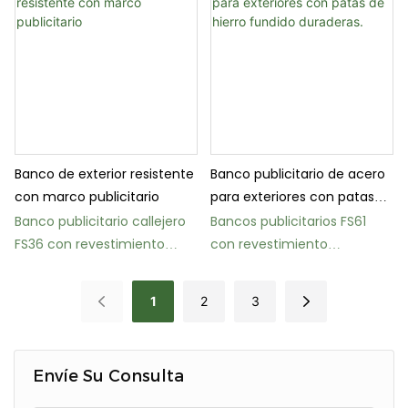
Banco de exterior resistente
Banco publicitario de acero
con marco publicitario
para exteriores con patas
de hierro fundido duraderas.
Banco publicitario callejero
Bancos publicitarios FS61
FS36 con revestimiento
con revestimiento
termoplástico
termoplástico para parques
y calles
1
2
3
Envíe Su Consulta