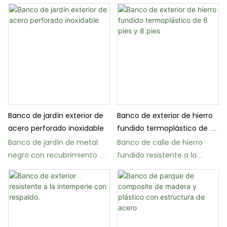
con patas de hierro fundido
Banco de jardín exterior de
Banco de exterior de hierro
acero perforado inoxidable
fundido termoplástico de 6
pies y 8 pies
Banco de jardín de metal
Banco de calle de hierro
negro con recubrimiento en
fundido resistente a la
polvo FS19, 4 pies, 6 pies, 8
intemperie FS88
pies.