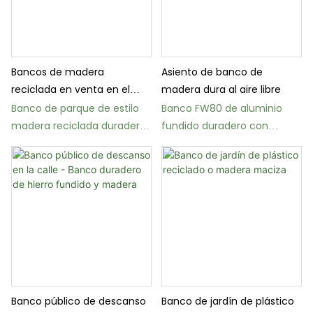
Bancos de madera
Asiento de banco de
reciclada en venta en el
madera dura al aire libre
exterior del parque
Banco de parque de estilo
Banco FW80 de aluminio
madera reciclada duradera
fundido duradero con
con estructura de acero,
asiento de madera
modelo FW17.
sintética.
Banco público de descanso
Banco de jardín de plástico