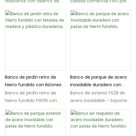
resistente con asiento de
calidad comercial FW11 para
plástico reciclado o madera
parques públicos
dura.
Banco de jardín retro de
Banco de parque de acero
hierro fundido con listones
inoxidable duradero con
de madera y plástico
patas de hierro fundido.
Banco de jardín retro de
Banco de exterior FS28 de
duraderos.
hierro fundido FW09 con
acero inoxidable – Soporte
listones de madera
de hierro fundido duradero
resistentes