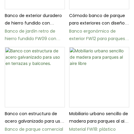
Banco de exterior duradero
Cómodo banco de parque
de hierro fundido con
para exteriores con diseño
listones de madera para
ergonómico para espacios
Banco de jardín retro de
Banco ergonómico de
jardines y patios.
públicos
hierro fundido FW09 con
exterior FW12 para parques
asiento de madera maciza
con estructura de acero
o de plástico.
cortada con láser.
Banco con estructura de
Mobiliario urbano sencillo de
acero galvanizado para uso
madera para parques al aire
en terrazas y balcones.
libre
Banco de parque comercial
Material FW18: plástico