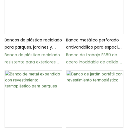
Bancos de plástico reciclado
Banco metálico perforado
para parques, jardines y
antivandálico para espacios
patios exteriores.
públicos
Banco de plástico reciclado
Banco de trabajo FS89 de
resistente para exteriores,
acero inoxidable de calidad
ideal para parques y jardines
comercial con
(FW16)
revestimiento DuPont.