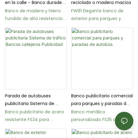
en la calle - Banco duradero
reciclado o madera maciza
de hierro fundido y madera
Banco de madera y hierro
FW81 Elegante banco de
fundido de alta resistencia
exterior para parques y
FW33 para calles y parques.
patios.
Parada de autobuses
Banco publicitario comercial
publicitaria Sistema de
para parques y paradas de
tráfico Bancos callejeros
autobús.
Banco publicitario de acero
Banco metálico
Publicidad
resistente FS34 para
personalizado FS35 con
paradas de autobús y calles.
paneles publicitarios
intercambiables