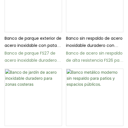
Banco de parque exterior de
Banco sin respaldo de acero
acero inoxidable con patas
inoxidable duradero con
de hierro fundido.
patas de hierro fundido.
Banco de parque FS27 de
Banco de acero sin respaldo
acero inoxidable duradero
de alta resistencia FS26 para
con patas de hierro fundido.
parques y espacios públicos