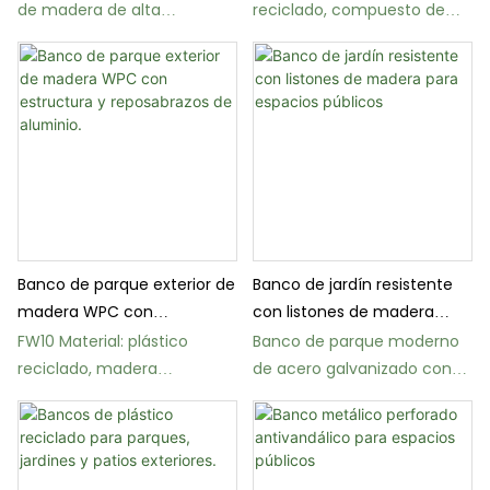
de madera de alta
reciclado, compuesto de
resistencia FW76 para
madera y plástico.
jardines públicos
Banco de parque exterior de
Banco de jardín resistente
madera WPC con
con listones de madera
estructura y reposabrazos
para espacios públicos
FW10 Material: plástico
Banco de parque moderno
de aluminio.
reciclado, madera
de acero galvanizado con
compuesta
listones de madera,
colección Otoño/Invierno
2019