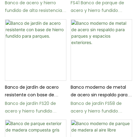
patas de hierro fundido.
respaldo arqueado.
Banco de acero y hierro
FS41 Banco de parque de
fundido de alta resistencia
acero y hierro fundido
FS21 para patios exteriores
duradero para uso en calles
Banco de jardín de acero
Banco moderno de metal
resistente con base de
de acero sin respaldo para
hierro fundido para parques.
parques y espacios
Banco de jardín FS20 de
Banco de jardín FS58 de
exteriores.
acero y hierro fundido
acero y hierro fundido
duradero para uso exterior.
duradero para uso exterior.