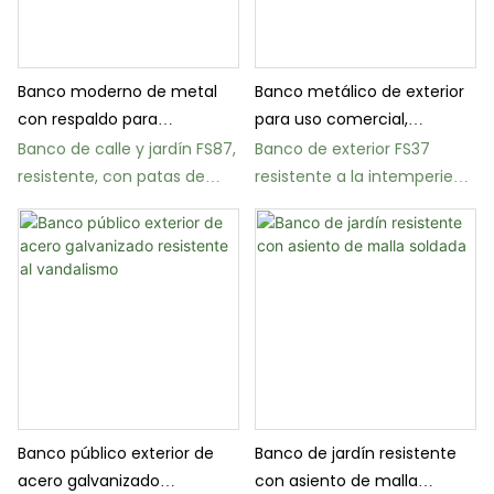
Banco moderno de metal
Banco metálico de exterior
con respaldo para
para uso comercial,
exteriores, ideal para
resistente a la intemperie,
Banco de calle y jardín FS87,
Banco de exterior FS37
parques y calles.
con capacidad para 3
resistente, con patas de
resistente a la intemperie
personas.
hierro fundido y estructura
con patas de hierro fundido
de acero.
de 60 kg.
Banco público exterior de
Banco de jardín resistente
acero galvanizado
con asiento de malla