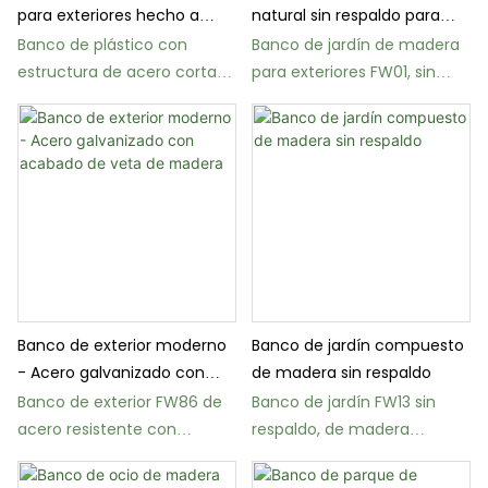
para exteriores hecho a
natural sin respaldo para
medida
exteriores
Banco de plástico con
Banco de jardín de madera
estructura de acero cortada
para exteriores FW01, sin
con láser, libre de
respaldo, con estructura de
mantenimiento (FW02)
acero.
Banco de exterior moderno
Banco de jardín compuesto
- Acero galvanizado con
de madera sin respaldo
acabado de veta de
Banco de exterior FW86 de
Banco de jardín FW13 sin
madera
acero resistente con
respaldo, de madera
recubrimiento en polvo para
compuesta y con
parques y jardines.
estructura de aluminio