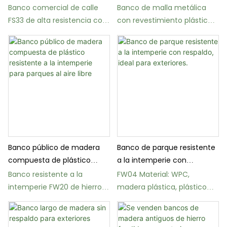
resistente al vandalismo
soldada
Banco comercial de calle
Banco de malla metálica
FS33 de alta resistencia con
con revestimiento plástico
revestimiento termoplástico
por inmersión en caliente
FS63
Banco público de madera
Banco de parque resistente
compuesta de plástico
a la intemperie con
resistente a la intemperie
respaldo, ideal para
Banco resistente a la
FW04 Material: WPC,
para parques al aire libre
exteriores.
intemperie FW20 de hierro
madera plástica, plástico
fundido, madera y plástico
reciclado
compuesto.