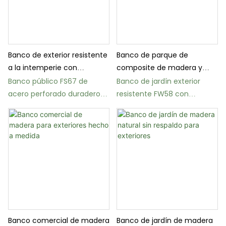
Banco de exterior resistente
Banco de parque de
a la intemperie con
composite de madera y
respaldo.
plástico con estructura de
Banco público FS67 de
Banco de jardín exterior
acero
acero perforado duradero
resistente FW58 con
con respaldo
respaldo
Banco comercial de madera
Banco de jardín de madera