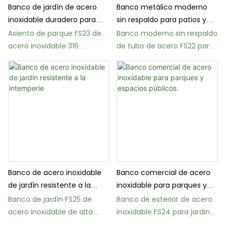
Banco de jardín de acero
Banco metálico moderno
inoxidable duradero para
sin respaldo para patios y
zonas costeras
espacios públicos.
Asiento de parque FS23 de
Banco moderno sin respaldo
acero inoxidable 316
de tubo de acero FS22 para
resistente a la intemperie
espacios públicos
Banco de acero inoxidable
Banco comercial de acero
de jardín resistente a la
inoxidable para parques y
intemperie
espacios públicos.
Banco de jardín FS25 de
Banco de exterior de acero
acero inoxidable de alta
inoxidable FS24 para jardines
resistencia para parques
y aceras.