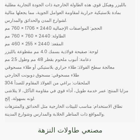
بالليزر وهيكل قوي. هذه الطاولة الخارجية ذات الجودة التجارية مطلية
بمادة بلاستيكية حرارية لمقاومة العوامل الجوية، مما يجعلها مثالية
لشوارع المدن والحدائق والمدارس.
الحجم: المواصفات الإجمالية 2440 × 1706 × 760 مم
الطاولة: 2440 × 760 × 760 مم
المقعد: 2440 × 255 × 460 مم
لوحة: صفيحة فولاذية بسمك 4.0 مم مقطوعة بالليزر
دعامة: أنبوب ملحوم بقطر 48 مم وطول 2.5 مم
معالجة سطح الفولاذ: طلاء حراري بلاستيكي أو طلاء مسحوقي
طلاء مسحوقي: مسحوق دوبونت الخارجي
الملحقات: براغي من الفولاذ المقاوم للصدأ 304
مزايا المنتج: عمر خدمة طويل، أداء قوي في مقاومة التآكل، لا يتلاشى
لونه بسهولة، إلخ.
نطاق الاستخدام: مناسب للبيئات الخارجية مثل الحدائق والمتنزهات
والمواقع ذات المناظر الخلابة والمدارس وشوارع المدينة.
مصنعي طاولات النزهة