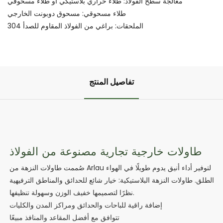
معالجة سطح الفولاذ: طلاء حراري بلاستيكي أو طلاء مسحوقي
طلاء مسحوقي: مسحوق دوبونت الخارجي
الملحقات: براغي من الفولاذ المقاوم للصدأ 304
تفاصيل المنتج
طاولات خارجية تجارية مصنوعة من الفولاذ
صُممت طاولات النزهة من Arlau لتوفير أداء أنيق يدوم طويلًا في الهواء
الطلق. طاولات النزهة البلاستيكية: خيار شائع للحدائق والمناطق الترفيهية
نظرًا لتصميمها خفيف الوزن وسهولة تنظيفها.
إضافة راقية للباحات والحدائق ومراكز المدن والكليات
تتوافق مع أفضل المقاعد والمنافذ مبيعًا