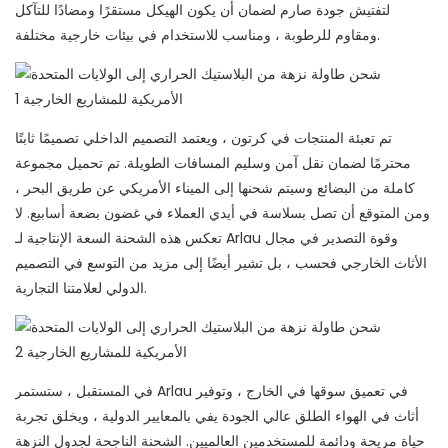
لتفتيش جودة صارم لضمان أن يكون الهيكل مستقرًا ومضادًا للتآكل
ومقاوم للرطوبة ، ومناسب للاستخدام في بيئات خارجية مختلفة.
تم تعبئة المنتجات في كرتون ، ويعتمد التصميم الداخلي تصميمًا ثابتًا
محترمًا لضمان نقل آمن وسليم المسافات الطويلة. تم تحميل مجموعة
كاملة من البضائع وسيتم شحنها إلى الميناء الأمريكي عن طريق البحر ،
ومن المتوقع أن تصل بسلاسة في أيدي العملاء في غضون بضعة أسابيع. لا
تعكس هذه الشحنة السعة الإنتاجية لـ Arlau وقوة التصدير في مجال
الأثاث الخارجي فحسب ، بل تشير أيضًا إلى مزيد من التوسع في التصميم
الدولي لعلامتنا التجارية.
في المستقبل ، ستستمر Arlau في تعميق سوقها في الخارج ، وتوفير
أثاث في الهواء الطلق عالي الجودة يفي بالمعايير الدولية ، ويخلق تجربة
حياة مريحة ودائمة للمستخدمين العالميين. الشحنة الناجحة لجدول النزهة