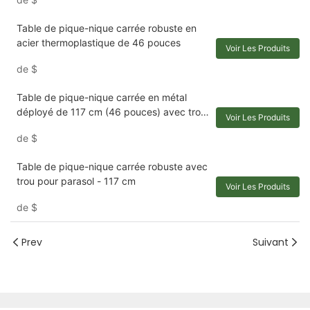
thermoplastique
Table de pique-nique carrée robuste en
acier thermoplastique de 46 pouces
Voir Les Produits
de
$
Table de pique-nique carrée en métal
déployé de 117 cm (46 pouces) avec trou
Voir Les Produits
pour parasol
de
$
Table de pique-nique carrée robuste avec
trou pour parasol - 117 cm
Voir Les Produits
de
$
Prev
Suivant