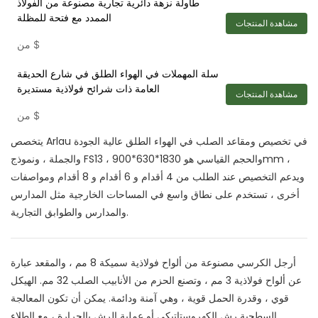
طاولة نزهة دائرية تجارية مصنوعة من الفولاذ
الممدد مع فتحة للمظلة
مشاهدة المنتجات
$
من
سلة المهملات في الهواء الطلق في شارع الحديقة
العامة ذات شرائح فولاذية مستديرة
مشاهدة المنتجات
$
من
يتخصص Arlau في تخصيص ومقاعد الصلب في الهواء الطلق عالية الجودة
والجملة ، ونموذج FS13 ، والحجم القياسي هو 1830*630*900mm ،
ويدعم التخصيص عند الطلب من 4 أقدام و 6 أقدام و 8 أقدام ومواصفات
أخرى ، تستخدم على نطاق واسع في المساحات الخارجية مثل المدارس
والمدارس والطوابق التجارية.
أرجل الكرسي مصنوعة من ألواح فولاذية سميكة 8 مم ، والمقعد عبارة
عن ألواح فولاذية 3 مم ، وتصنع الحزم من الأنابيب الصلب 32 مم. الهيكل
قوي ، وقدرة الحمل قوية ، وهي آمنة ودائمة. يمكن أن تكون المعالجة
السطحية رش الكهروستاتيكي أو عملية الرش بالحرارة ، مع الطلاء