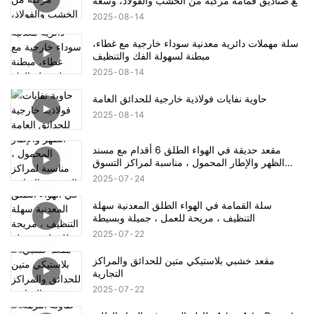
مع صناديق قمامة مركبة من الخشب والفولاذ، وسعة
كبيرة، وحماية من الشمس ومقاومة للتآكل
2025
08
14
سلة مهملات دائرية معدنية سوداء خارجية مع غطاء،
مبطنة لسهولة الفك والتنظيف
2025
08
14
حاوية نفايات فولاذية خارجية للحدائق العامة
2025
08
14
مقعد حديقة في الهواء الطلق 6 أقدام مع مسند
الظهر والإطار المحمول ، مناسبة لمراكز التسوق
والمتاجر والمتنزهات والتراسات والباحات ، الأسود
2025
07
24
سلة القمامة في الهواء الطلق المعدنية سهلة
التنظيف ، مريحة للعمل ، جميلة وبسيطة
2025
07
22
مقعد خشبي بلاستيكي متين للحدائق والمراكز
التجارية
2025
07
22