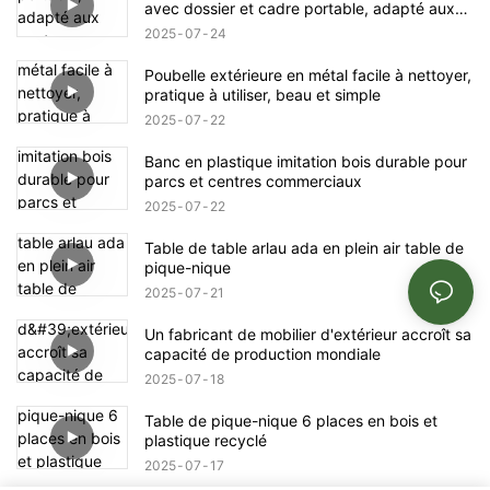
avec dossier et cadre portable, adapté aux
centres commerciaux, magasins, parcs,
2025
07
24
terrasses et patios, noir
Poubelle extérieure en métal facile à nettoyer,
pratique à utiliser, beau et simple
2025
07
22
Banc en plastique imitation bois durable pour
parcs et centres commerciaux
2025
07
22
Table de table arlau ada en plein air table de
pique-nique
2025
07
21
Un fabricant de mobilier d'extérieur accroît sa
capacité de production mondiale
2025
07
18
Table de pique-nique 6 places en bois et
plastique recyclé
2025
07
17