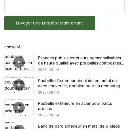
Envoyer Une Enquête Maintenant
conseillé
Espaces publics extérieurs personnalisables
de haute qualité avec poubelles composites
en acier et bois, grande capacité, protection
2025
08
14
solaire et résistance à l'usure
Poubelle d'extérieur circulaire en métal noir
avec couvercle, doublée pour un démontage
et un nettoyage faciles
2025
08
14
Poubelle extérieure en acier pour parcs
urbains
2025
08
14
Banc de parc extérieur en métal de 6 pieds