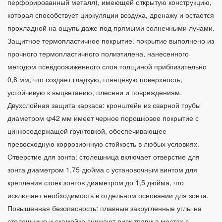
перфорированный металл), имеющей открытую конструкцию,
которая способствует циркуляции воздуха, дренажу и остается
прохладной на ощупь даже под прямыми солнечными лучами.
Защитное термопластичное покрытие: покрытие выполнено из
прочного термопластичного полиэтилена, нанесенного
методом псевдоожиженного слоя толщиной приблизительно
0,8 мм, что создает гладкую, глянцевую поверхность,
устойчивую к выцветанию, плесени и повреждениям.
Двухслойная защита каркаса: кронштейн из сварной трубы
диаметром φ42 мм имеет черное порошковое покрытие с
цинкосодержащей грунтовкой, обеспечивающее
превосходную коррозионную стойкость в любых условиях.
Отверстие для зонта: столешница включает отверстие для
зонта диаметром 1,75 дюйма с установочным винтом для
крепления стоек зонтов диаметром до 1,5 дюйма, что
исключает необходимость в отдельном основании для зонта.
Повышенная безопасность: плавные закругленные углы на
столешнице и скамейке снижают риск травм в местах с