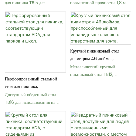
стальная сталь для детских
для пикника TB15 для
повышенной прочности, 1,8 м, с
пикников для пикника
использования на открытом
отверстием для зонта.
воздухе, подходит для школ и
парков.
Круглый пикниковый стол
диаметром 46 дюймов,
приспособленный для
Металлический круглый
инвалидных колясок, с
пикниковый стол TB12,
Перфорированный стальной
отверстием для зонта.
соответствующий стандартам
стол для пикника,
ADA, доступный для людей с
соответствующий стандартам
Доступный обеденный стол
ограниченными возможностями.
ADA, для парков и школ.
TB16 для использования на
открытом воздухе с отверстием
для зонта, для парков.