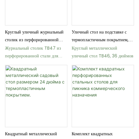
Круглый уличный журнальный
Уличный стол на подставке с
столик из перфорированной
термопластичным покрытием,
стали диаметром 36 дюймов.
36 дюймов.
Журнальный столик TB47 из
Круглый металлический
перфорированной стали для
уличный стол TB46, 36 дюймов
коммерческого использования на
открытом воздухе
Квадратный металлический
Комплект квадратных