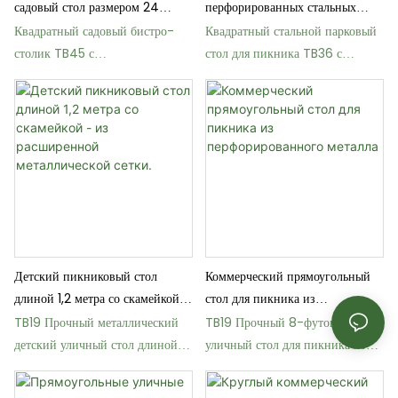
садовый стол размером 24
перфорированных стальных
дюйма с термопластичным
столов для пикника
Квадратный садовый бистро-
Квадратный стальной парковый
покрытием.
коммерческого назначения
столик TB45 с
стол для пикника TB36 с
термопластичным покрытием
термопластичным покрытием
Детский пикниковый стол
Коммерческий прямоугольный
длиной 1,2 метра со скамейкой -
стол для пикника из
из расширенной металлической
перфорированного металла
TB19 Прочный металлический
TB19 Прочный 8-футовый
сетки.
детский уличный стол длиной 4
уличный стол для пикника из
фута с термопластичным
стальной сетки
покрытием