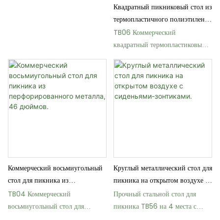
покрытием, предназначенный
Квадратный пикниковый стол из
для коммерческого
термопластичного полиэтилена
использования.
с загнутыми краями, размером
TB06 Коммерческий
46 дюймов.
квадратный термопластиковый
стол для пикника размером 46
дюймов
Коммерческий восьмиугольный
Круглый металлический стол для
стол для пикника из
пикника на открытом воздухе с
перфорированного металла, 46
сиденьями-зонтиками.
TB04 Коммерческий
Прочный стальной стол для
дюймов.
восьмиугольный стол для
пикника TB56 на 4 места с
пикника из перфорированного
каркасом для зонта от солнца.