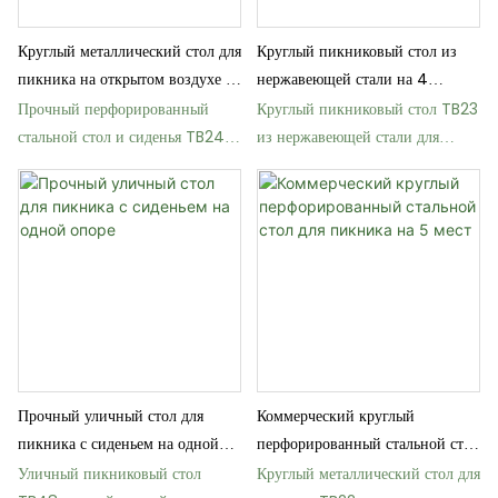
Круглый металлический стол для
Круглый пикниковый стол из
пикника на открытом воздухе с
нержавеющей стали на 4
прикрепленными скамейками.
персоны для использования на
Прочный перфорированный
Круглый пикниковый стол TB23
открытом воздухе
стальной стол и сиденья TB24
из нержавеющей стали для
для общественных мест
прибрежной зоны
Прочный уличный стол для
Коммерческий круглый
пикника с сиденьем на одной
перфорированный стальной стол
опоре
для пикника на 5 мест
Уличный пикниковый стол
Круглый металлический стол для