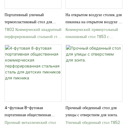
Портативный уличный
На открытом воздухе столик для
термопластиковый стол для
пикника на открытом воздухе на
пикника длиной 46 дюймов.
открытом воздухе со скамейкой
TB02 Коммерческий квадратный
Коммерческий прямоугольный
для пикника со скамейкой
перфорированный стальной стол
пикниковый стол TB53 с
для пикника
массивной столешницей и
скамейками.
4-футовая 8-футовая
Прочный обеденный стол для
портативная общественная
улицы с отверстием для зонта.
коммерческая перфорированная
Прочный металлический стол
Уличный обеденный стол TB52