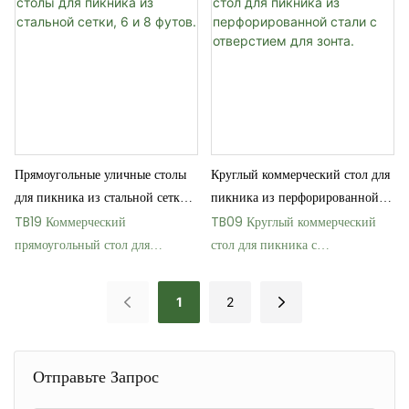
Прямоугольные уличные столы
Круглый коммерческий стол для
для пикника из стальной сетки,
пикника из перфорированной
6 и 8 футов.
стали с отверстием для зонта.
TB19 Коммерческий
TB09 Круглый коммерческий
прямоугольный стол для
стол для пикника с
пикника из перфорированного
термопластичным покрытием
металла, 8 футов
1
2
Отправьте Запрос