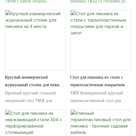
TB48 с одной опорой,
пикника TB22 со стульями для
повышенной прочности
парков и обедов на открытом
воздухе.
Круглый коммерческий
Стол для пикника из стали с
журнальный столик для пикника
термопластичным покрытием
на 4 места
для парков и школ
Прочный круглый стальной
TB13 Коммерческий круглый
обеденный стол TB14 для
термопластиковый стол для
использования на открытом
пикника с цельной столешницей
воздухе