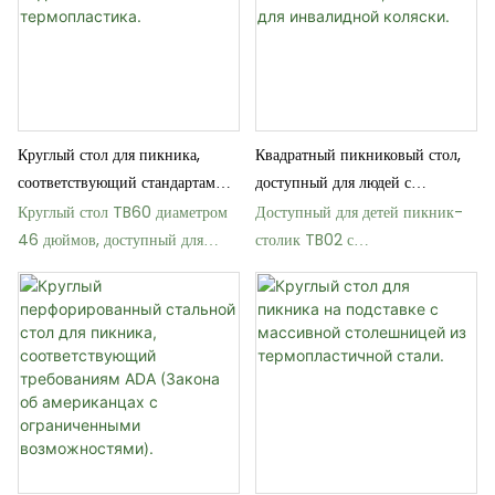
Круглый стол для пикника,
Квадратный пикниковый стол,
соответствующий стандартам
доступный для людей с
ADA, с сиденьями из
ограниченными возможностями,
Круглый стол TB60 диаметром
Доступный для детей пикник-
термопластика.
с местом для инвалидной
46 дюймов, доступный для
столик TB02 с
коляски.
инвалидных колясок, для парков
термопластичным покрытием
и школ.
для школ