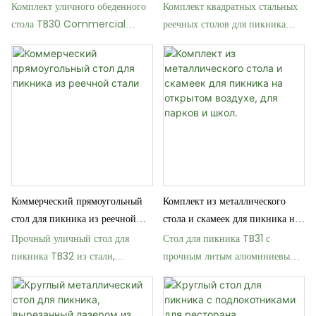
стали
Комплект уличного обеденного
Комплект квадратных стальных
стола TB30 Commercial
реечных столов для пикника
длиной 8 футов.
TB30 для коммерческого
использования
Коммерческий прямоугольный
Комплект из металлического
стол для пикника из реечной
стола и скамеек для пикника на
стали
открытом воздухе, для парков и
Прочный уличный стол для
Стол для пикника TB31 с
школ.
пикника TB32 из стали,
прочным литым алюминиевым
вырезанной лазером, длиной 8
основанием
футов (2,4 м).