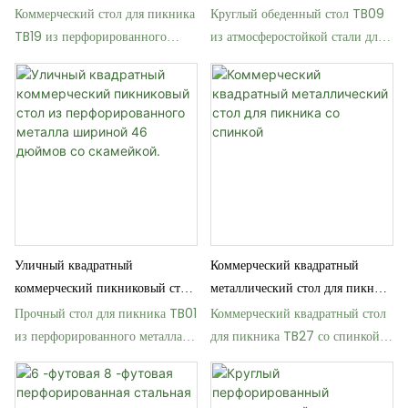
воздухе со скамейкой.
(112 см) с отверстием для зонта.
Коммерческий стол для пикника
Круглый обеденный стол TB09
TB19 из перфорированного
из атмосферостойкой стали для
металла для парков и школ
использования на открытом
воздухе.
Уличный квадратный
Коммерческий квадратный
коммерческий пикниковый стол
металлический стол для пикника
из перфорированного металла
со спинкой
Прочный стол для пикника TB01
Коммерческий квадратный стол
шириной 46 дюймов со
из перфорированного металла
для пикника TB27 со спинкой и
скамейкой.
для парков и школ
отверстием для зонта.