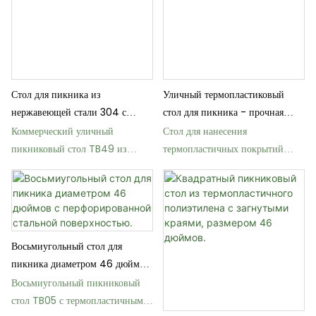
Стол для пикника из
Уличный термопластиковый
нержавеющей стали 304 с
стол для пикника - прочная
перфорированной столешницей
садовая мебель
Коммерческий уличный
Стол для нанесения
пикниковый стол TB49 из
термопластичных покрытий
нержавеющей стали, 6 футов 8
TB18 Park - прочный и
футов
долговечный.
Восьмиугольный стол для
пикника диаметром 46 дюймов
с перфорированной стальной
Восьмиугольный пикниковый
поверхностью.
стол TB05 с термопластичным