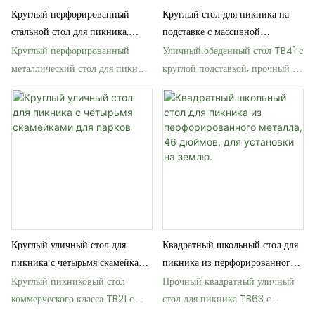
Круглый перфорированный
Круглый стол для пикника на
стальной стол для пикника,
подставке с массивной
соответствующий требованиям
столешницей из
Круглый перфорированный
Уличный обеденный стол TB41 с
ADA (Закона об американцах с
термопластичной стали.
металлический стол для пикника
круглой подставкой, прочный и
ограниченными
на открытом воздухе TB43,
круглый.
возможностями).
соответствующий стандартам
ADA.
Круглый уличный стол для
Квадратный школьный стол для
пикника с четырьмя скамейками
пикника из перфорированного
для парков
металла, 46 дюймов, для
Круглый пикниковый стол
Прочный квадратный уличный
установки на землю.
коммерческого класса TB21 с
стол для пикника TB63 с