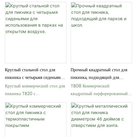
металлической сеткой
креплением к земле.
Круглый стальной стол для
Прочный квадратный стол для
пикника с четырьмя сиденьями
пикника, подходящий для
для использования в парках на
парков и школ.
Круглый коммерческий стол для
TB08 Коммерческий
открытом воздухе.
пикника TB20 с
квадратный перфорированный
перфорированной стальной
стальной стол для пикника
конструкцией
размером 46 дюймов