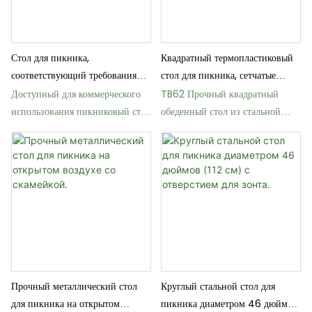
Стол для пикника,
Квадратный термопластиковый
соответствующий требованиям
стол для пикника, сетчатые
ADA — круглый стальной стол,
стулья 46 дюймов.
Доступный для коммерческого
TB62 Прочный квадратный
доступный для инвалидных
использования пикниковый стол
обеденный стол из стальной
колясок.
TB43 — конструкция из
сетки для улицы
перфорированной стали.
Прочный металлический стол
Круглый стальной стол для
для пикника на открытом
пикника диаметром 46 дюймов