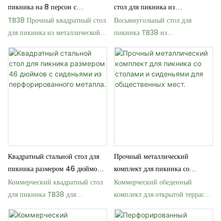
пикника на 8 персон с
стол для пикника из
термопластичным покрытием
перфорированного металла
TB38 Прочный квадратный стол
Восьмиугольный стол для
для пикника из металлической
пикника TB38 из
сетки для школы
перфорированного металла для
парков и школ
Квадратный стальной стол для
Прочный металлический
пикника размером 46 дюймов с
комплект для пикника со
сиденьями из перфорированного
столами и сиденьями для
Коммерческий квадратный стол
Коммерческий обеденный
металла.
общественных мест.
для пикника TB38 для
комплект для открытой террасы
использования на открытом
TB54 с отверстием для зонта
воздухе с термопластичным