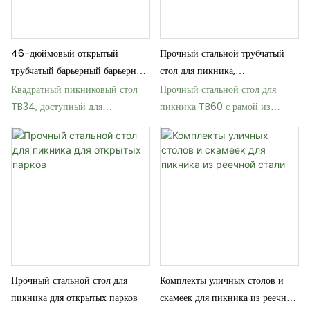
46-дюймовый открытый
Прочный стальной трубчатый
трубчатый барьерный барьерный
стол для пикника,
коляска для пикника доступный
предназначенный для парков и
Квадратный пикниковый стол
Прочный стальной стол для
для пикника
улиц.
TB34, доступный для
пикника TB60 с рамой из
инвалидных колясок и
нержавеющей стали.
оборудованный безбарьерной
системой.
Прочный стальной стол для
Комплекты уличных столов и
пикника для открытых парков
скамеек для пикника из реечной