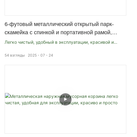
6-футовый металлический открытый парк-
скамейка с спинкой и портативной рамой,
подходящая для торговых центров,
Легко чистый, удобный в эксплуатации, красивой и
магазинов, парков, террасов и патио, черных
простой
54
взгляды
2025
07
24