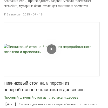
Компания Arlau, производитель садовой мебели, поставляет
садовую мебель по всему миру.
скамейки, мусорные баки, столы для пикника и элементы
благоустройства территории клиентам более чем в 80 странах
115
взгляды
2025
07
18
мира.
Пикниковый стол на 6 персон из
переработанного пластика и древесины
Прочный уличный стол из пластика и дерева
【Arlau】 Столики для пикника из переработанного пластика и