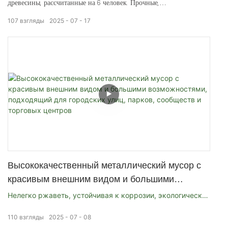
древесины, рассчитанные на 6 человек. Прочные,
водонепроницаемые уличные столы с рамами из оцинкованной
107
взгляды
2025
07
17
или нержавеющей стали для парков и террас.
Высококачественный металлический мусор с
красивым внешним видом и большими
возможностями, подходящий для городских
Нелегко ржаветь, устойчивая к коррозии, экологически
улиц, парков, сообществ и торговых центров
чистый
110
взгляды
2025
07
08