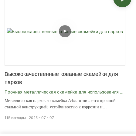
Высококачественные кованые скамейки для
парков
Прочная металлическая скамейка для использования в
Металлическая парковая скамейка Arlau отличается прочной
общественных местах.
стальной конструкцией, устойчивостью к коррозии и
длительным сроком службы, что делает ее подходящей для
115
взгляды
2025
07
07
парков, садов, улиц и общественных зон отдыха.