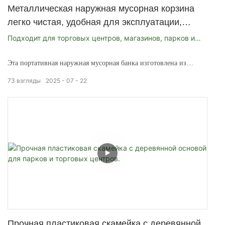
Металлическая наружная мусорная корзина
легко чистая, удобная для эксплуатации,
красиво и просто
Подходит для торговых центров, магазинов, парков и
террасов
Эта портативная наружная мусорная банка изготовлена из
высокопрочной стали, с поверхностью, покрытой всепогодным
73
взгляды
2025
07
22
термопластичным покрытием, которое чрезвычайно гладко,
устойчивало к ржавчине и водонепроницаемому. Он может
выдерживать различные экстремальные погодные условия в
течение года, что делает его идеальным для наружного
использования. «Он подходит для различных мест на открытом
воздухе или в помещении, таких как кемпинги, парки
развлечений, дворы, задние дворы, сады, у бассейна и гостиные.
Прочная пластиковая скамейка с деревянной