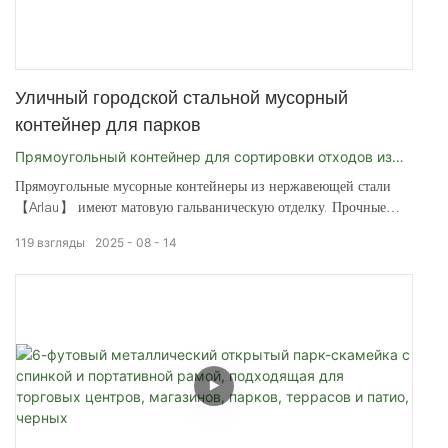
Уличный городской стальной мусорный
контейнер для парков
Прямоугольный контейнер для сортировки отходов из
Прямоугольные мусорные контейнеры из нержавеющей стали
нержавеющей стали
【Arlau】 имеют матовую гальваническую отделку. Прочные
городские мусорные баки для парков, улиц и морских акваторий.
119
взгляды
2025
08
14