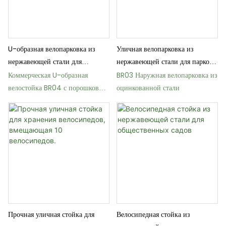
U-образная велопарковка из
Уличная велопарковка из
нержавеющей стали для
нержавеющей стали для парков
использования на открытом
и школ
Коммерческая U-образная
BR03 Наружная велопарковка из
воздухе.
велостойка BR04 с порошковым
оцинкованной стали
покрытием
Прочная уличная стойка для
Велосипедная стойка из