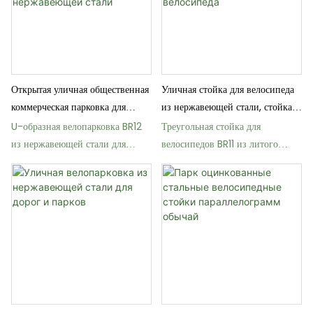
Открытая уличная общественная
Уличная стойка для велосипеда
коммерческая парковка для
из нержавеющей стали, стойка
велосипедов из нержавеющей
для парковки велосипеда
U-образная велопарковка BR12
Треугольная стойка для
стали
из нержавеющей стали для
велосипедов BR11 из литого
общественных парковок на
алюминия с порошковым
открытом воздухе.
покрытием