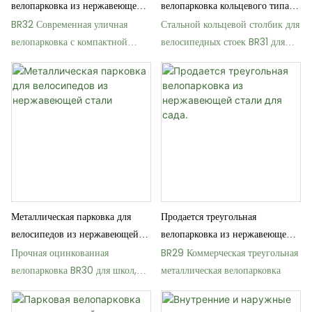
велопарковка из нержавеющей
велопарковка кольцевого типа
стали для общественных
для городов.
BR32 Современная уличная
Стальной кольцевой столбик для
парковок.
велопарковка с компактной
велосипедных стоек BR31 для
спиральной конструкцией
общественных велопарковок
Металлическая парковка для
Продается треугольная
велосипедов из нержавеющей
велопарковка из нержавеющей
стали
стали для сада.
Прочная оцинкованная
BR29 Коммерческая треугольная
велопарковка BR30 для школ,
металлическая велопарковка
парков и улиц.