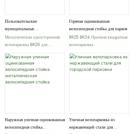
Пользовательские
Горячая оцинкованная
муниципальные
велосипедная стойка для парков
многопозиционные
Металлическая односторонняя
BR25 BR34 Прочная квадратная
металлические велосипедные
велопарковка BR26 для
велопарковка
стойки
общественных и коммерческих
помещений
Наружная уличная оцинкованная
Уличная велопарковка из
велосипедная стойка
нержавеющей стали для