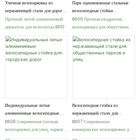
Уличная велопарковка из
Парк оцинкованные стальные
нержавеющей стали для дорог и
велосипедные стойки
парков
параллелограмм обычай
Прочный литой алюминиевый
BR09 Прочная квадратная
держатель для велосипеда BR10
велопарковка для общественных
велопарковок
Индивидуальные литые
Велосипедная стойка из
алюминиевые велосипедные
нержавеющей стали для
стойки для городских дорог
общественных парков и улиц
BR08 Современная уличная
BR07 Современные
велопарковка для улиц, парков и
коммерческие велопарковки для
городских проектов
парков и улиц