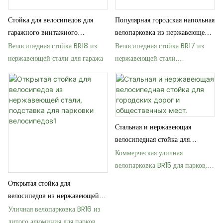
Стойка для велосипедов для
Популярная городская напольная
гаражного винтажного
велопарковка из нержавеющей
велосипедного стенда
стали.
Велосипедная стойка BR18 из
Велосипедная стойка BR17 из
нержавеющей стали для гаража
нержавеющей стали,
устанавливаемая на пол, для
использования в городе.
Стальная и нержавеющая
велосипедная стойка для
городских дорог и
Коммерческая уличная
общественных мест.
велопарковка BR15 для парков,
школ и улиц
Открытая стойка для
велосипедов из нержавеющей
стали, подставка для парковки
Уличная велопарковка BR16 из
велосипедов1
литого алюминия для парков и