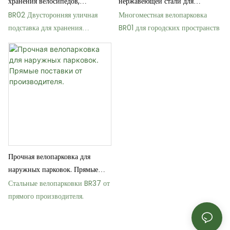
хранения велосипедов,
нержавеющей стали для
вмещающая 10 велосипедов.
общественных садов
BR02 Двусторонняя уличная
Многоместная велопарковка
подставка для хранения
BR01 для городских пространств
велосипеда
Прочная велопарковка для
наружных парковок. Прямые
поставки от производителя.
Стальные велопарковки BR37 от
прямого производителя.