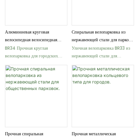
Алюминиевая круговая
Спиральная велопарковка из
велосипедная велосипедная
нержавеющей стали для парков
велосипедная велосипеда
и улиц
BR34 Прочная круглая
Уличная велопарковка BR33 из
велопарковка для городских
нержавеющей стали для
улиц
общественных мест
Прочная спиральная
Прочная металлическая