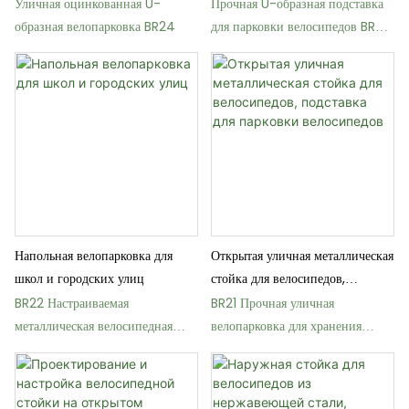
металлическая велосипедная
городской парковки
Уличная оцинкованная U-
Прочная U-образная подставка
стойка
образная велопарковка BR24
для парковки велосипедов BR23
для улиц
Напольная велопарковка для
Открытая уличная металлическая
школ и городских улиц
стойка для велосипедов,
подставка для парковки
BR22 Настраиваемая
BR21 Прочная уличная
велосипедов
металлическая велосипедная
велопарковка для хранения
стойка для сада
велосипедов в общественных
местах