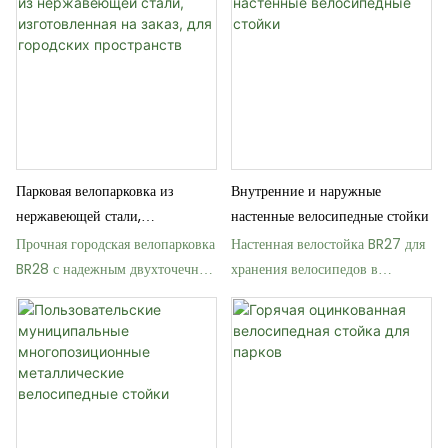
Парковая велопарковка из
Внутренние и наружные
нержавеющей стали,
настенные велосипедные стойки
изготовленная на заказ, для
Прочная городская велопарковка
Настенная велостойка BR27 для
городских пространств
BR28 с надежным двухточечным
хранения велосипедов в
креплением.
помещении и на открытом
воздухе.