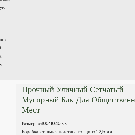
рую
ьших
й
х
ым
Прочный Уличный Сетчатый
Мусорный Бак Для Обществен
Мест
Размер: φ600*1040 мм
Коробка: стальная пластина толщиной 2,5 мм.