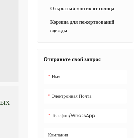
общественных
атмосферным
Открытый зонтик от солнца
местах.
воздействиям и
Изготовленные из
Корзина для пожертвований
граффити, что делает
нержавеющей или
одежды
его надежным
оцинкованной стали с
выбором для
атмосферостойким
утилизации
порошковым
муниципальных
Отправьте свой запрос
покрытием, они
отходов.
выдерживают
Имя
суровые условия.
Конструкция с
закрытым
Электронная Почта
ных
отверстием
удерживает запахи и
Телефон/WhatsApp
предотвращает
скопление дождевой
Компания
воды. Легко