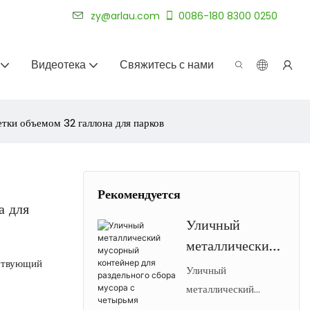
уже более 20 лет.
zy@arlau.com
0086-180 8300 0250
Видеотека
Свяжитесь с нами
тки объемом 32 галлона для парков
Рекомендуется
а для
Уличный
металлический
тствующий
мусорный
Уличный
контейнер для
металлический
мусорный бак Arlau
раздельного