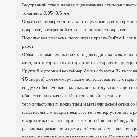
Внутренний ствол: черная оцинкованная стальная пласт
толщиной 0,35-0,5 мм.
Обработка поверхности стали: наружный ствол: термоп
покрытие, внутренний ствол: порошковое покрытие
Порошковая покраска: порошковая краска DuPont для 
работ
Область применения: подходит для садов, парков, живо
мест, школ, городских улиц и других открытых простран
Круглый мусорный контейнер Arlau объемом 32 галлона
95 литров) для коммерческого использования на откры
воздухе обеспечивает надежную систему утилизации от
общественных местах. Изготовленный из стали с
термопластичным покрытием и металлической сетки со
пластизольным покрытием, этот контейнер устойчив к р
и коррозии, сохраняя при этом чистый внешний вид. Дос
различных размерах и цветах, обеспечивает надежную р
парках, на улицах и в коммерческих зонах. Компания Ar