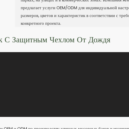
предлагает услуги OEM/ODM для индивидуальной наст
размеров, цветов и характеристик в соответствии с тре
конкретного проекта.
к С Защитным Чехлом От Дождя
и OEM и ODM по производству уличных мусорных баков и муници