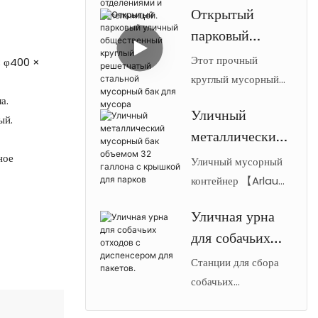
Открытый
с 4 категориями для
сбора мусора с
парковый
раздельного сбора
четырьмя
мусора,
уличный
Этот прочный
отделениями и
; φ400 ×
изготовленный из
общественный
круглый мусорный
пепельницей.
оцинкованной стали,
бак объемом 36
круглый
а.
с порошковым
Уличный
галлонов имеет
ый.
решетчатый
покрытием,
металлический
цельносварную
стальной
пепельницей,
стальную
мусорный бак
ное
Уличный мусорный
мусорный бак
запирающимися
конструкцию,
объемом 32
контейнер 【Arlau】
для мусора
дверцами и четырьмя
рассчитанную на
объемом 32 галлона
галлона с
отсеками для
длительный срок
Уличная урна
имеет внешний
крышкой для
отходов,
службы в
для собачьих
корпус из
парков
предназначен для
общественных
перфорированной
отходов с
Станции для сбора
общественных мест.
местах.
металлической сетки
диспенсером
собачьих
Изготовленный
толщиной 2,5 мм с
экскрементов
для пакетов.
компанией Arlau, бак
термопластичным