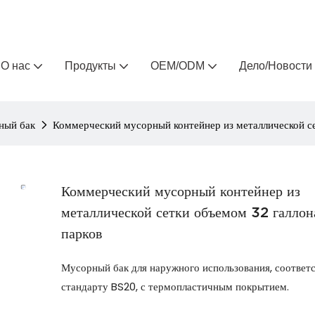
Arlau — производитель уличной мебели на заказ 
О нас
Продукты
OEM/ODM
Дело/Новости
ный бак
Коммерческий мусорный контейнер из металлической се
Коммерческий мусорный контейнер из
металлической сетки объемом 32 галлон
парков
Мусорный бак для наружного использования, соотве
стандарту BS20, с термопластичным покрытием.