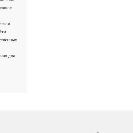
твии с
олы и
Эти
ественных
ния для