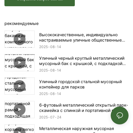
рекомендуемые
Высококачественные, индивидуально
настраиваемые уличные общественные
пространства с мусорными баками из
2025
08
14
композитного материала из стали и
дерева, большой вместимостью, защитой
Уличный черный круглый металлический
от солнца и износостойкостью
мусорный бак с крышкой, с подкладкой
для легкой разборки и очистки.
2025
08
14
Уличный городской стальной мусорный
контейнер для парков
2025
08
14
6-футовый металлический открытый парк-
скамейка с спинкой и портативной рамой,
подходящая для торговых центров,
2025
07
24
магазинов, парков, террасов и патио,
черных
Металлическая наружная мусорная