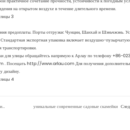
бой практичное сочетание прочности, устойчивости к погодным ус
идения на открытом воздухе в течение длительного времени.
чения предоплаты. Порты отгрузки: Чунцин, Шанхай и Шэньчжэнь. У
Стандартная экспортная упаковка включает воздушно-пузырчатую
я транспортировки.
йки для улицы обращайтесь напрямую к Арлау по телефону +86-02
om
. Посещать
http://www.arlau.com
Для получения дополнитель
у дизайну.
Изогнутая садовая скамейка из литого алюминия
уникальные современные садовые скамейки
Сле