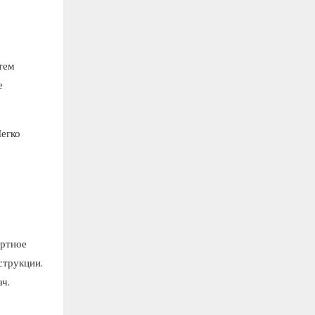
тем
е
егко
ортное
струкции.
ч.