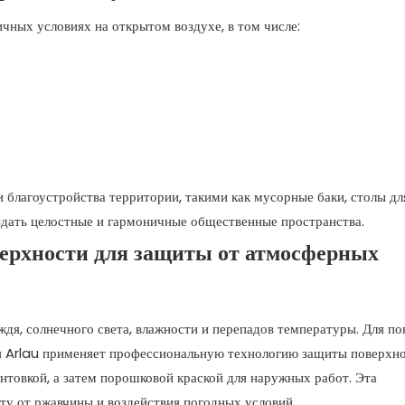
ичных условиях на открытом воздухе, в том числе:
благоустройства территории, такими как мусорные баки, столы дл
оздать целостные и гармоничные общественные пространства.
верхности для защиты от атмосферных
ждя, солнечного света, влажности и перепадов температуры. Для п
я Arlau применяет профессиональную технологию защиты поверхно
товкой, а затем порошковой краской для наружных работ. Эта
ту от ржавчины и воздействия погодных условий.