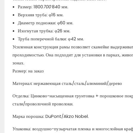
Размер: 1800
700
840 мм.
Верхняя труба: φ16 мм.
Диаметр подножки: φ60 мм.
Изогнутая трубка: φ26 мм.
Труба поперечной балки: φ42 мм.
Усиленная конструкция рамы позволяет скамейке выдерживат
проходимостью. Она подходит для установки в парках, живоп
зонах.
Размер: на заказ
Материал: нержавеющая сталь/сталь/алюминий/дерево
Отделка: Цинково-насыщенная грунтовка + порошковое покр
стали/проволочной проволоки.
Марка порошка: DuPont/Akzo Nobel.
Упаковка: воздушно-пузырчатая пленка и многослойная краф