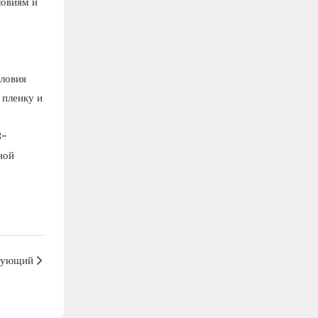
ловиям и
словия
 пленку и
3-
ной
дующий