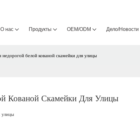
Arlau — производитель уличной мебели на заказ 
О нас
Продукты
OEM/ODM
Дело/Новости
 недорогой белой кованой скамейки для улицы
й Кованой Скамейки Для Улицы
я улицы