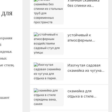
Уличная скамейка
без спинки из
 для
стальных труб для
современных
пространств
устойчивый к
охраняя
атмосферным
й
воздействиям
садовый стул для
иденья.
улицы
нных
ые стили,
Изогнутая садовая
скамейка из чугуна
для отдыха в парке.
скамейка для
отдыха в стиле
вышают
середины века,
синяя