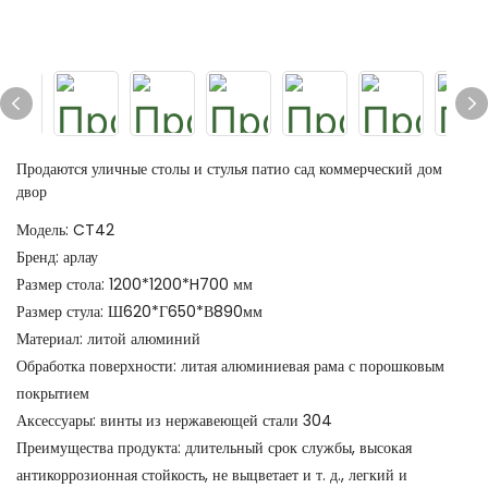
Продаются уличные столы и стулья патио сад коммерческий дом
двор
Модель: CT42
Бренд: арлау
Размер стола: 1200*1200*H700 мм
Размер стула: Ш620*Г650*В890мм
Материал: литой алюминий
Обработка поверхности: литая алюминиевая рама с порошковым
покрытием
Аксессуары: винты из нержавеющей стали 304
Преимущества продукта: длительный срок службы, высокая
антикоррозионная стойкость, не выцветает и т. д., легкий и