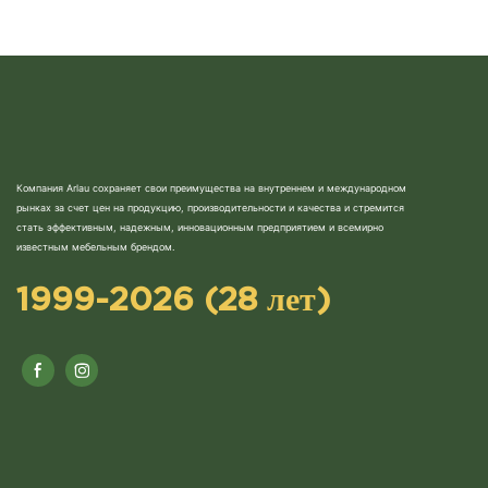
Компания Arlau сохраняет свои преимущества на внутреннем и международном
рынках за счет цен на продукцию, производительности и качества и стремится
стать эффективным, надежным, инновационным предприятием и всемирно
известным мебельным брендом.
1999-2026 (28 лет)