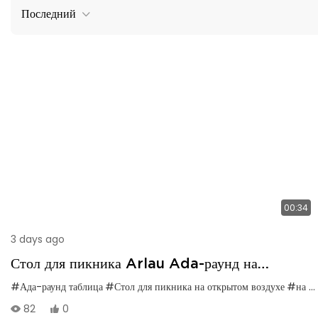
Последний
00:34
3 days ago
Стол для пикника Arlau Ada-раунд на
открытом воздухе
#Ада-раунд таблица
#Стол для пикника на открытом воздухе
#на открытом воздухе
82
0