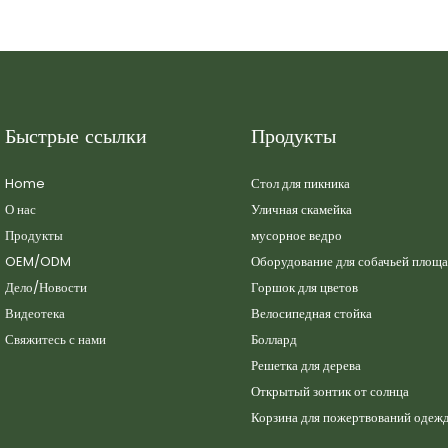
Быстрые ссылки
Продукты
Home
Стол для пикника
О нас
Уличная скамейка
Продукты
мусорное ведро
OEM/ODM
Оборудование для собачьей площ
Дело/Новости
Горшок для цветов
Видеотека
Велосипедная стойка
Свяжитесь с нами
Боллард
Решетка для дерева
Открытый зонтик от солнца
Корзина для пожертвований одеж