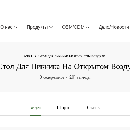
Arlau — производитель уличной мебели на заказ 
О нас
Продукты
OEM/ODM
Дело/Новости
Arlau
Стол для пикника на открытом воздухе
тол Для Пикника На Открытом Возд
3 содержимое
201 взгляды
видео
Шорты
Статья