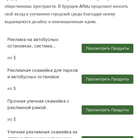
общественных пространств. В будущем Arlau продолжит вносить
свой вклад в улучшение городской среды благодаря своему
выдающемуся дизайну и инновационным идеям.
Реклама на автобусных
остановках, система
Просмотреть Продукты
регулирования дорожного
из
$
движения, уличные скамейки,
реклама на скамейках.
Рекламная скамейка для парков
и автобусных остановок
Просмотреть Продукты
из
$
Прочная уличная скамейка с
рекламной рамой.
Просмотреть Продукты
из
$
Уличная рекламная скамейка из