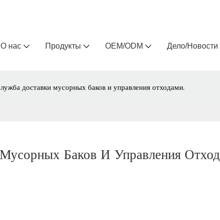
Arlau — производитель уличной мебели на заказ 
О нас
Продукты
OEM/ODM
Дело/Новости
лужба доставки мусорных баков и управления отходами.
Мусорных Баков И Управления Отход