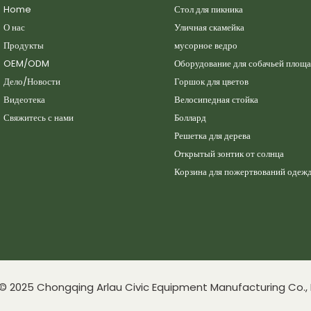
Home
Стол для пикника
О нас
Уличная скамейка
Продукты
мусорное ведро
OEM/ODM
Оборудование для собачьей площ
Дело/Новости
Горшок для цветов
Видеотека
Велосипедная стойка
Свяжитесь с нами
Боллард
Решетка для дерева
Открытый зонтик от солнца
Корзина для пожертвований одеж
 © 2025 Chongqing Arlau Civic Equipment Manufacturing Co., L