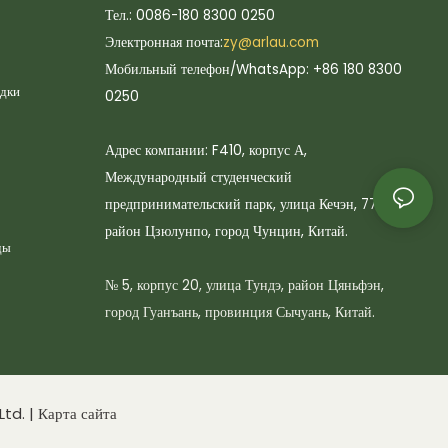
Тел.: 0086-180 8300 0250
Электронная почта:
zy@arlau.com
Мобильный телефон/WhatsApp: +86 180 8300
адки
0250
Адрес компании: F410, корпус А,
Международный студенческий
предпринимательский парк, улица Кечэн, 77,
район Цзюлунпо, город Чунцин, Китай.
ды
№ 5, корпус 20, улица Тундэ, район Цяньфэн,
город Гуанъань, провинция Сычуань, Китай.
td. |
Карта сайта