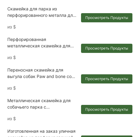
Скамейка для парка из
перфорированного металла для
Просмотреть Продукты
использования на открытом
из
$
воздухе, 4 фута, 6 футов, 8
футов.
Перфорированная
металлическая скамейка для
Просмотреть Продукты
собачьей площадки с рисунком
из
$
в виде отпечатков лап.
Переносная скамейка для
выгула собак Paw and bone со
Просмотреть Продукты
спинкой.
из
$
Металлическая скамейка для
собачьего парка с
Просмотреть Продукты
термопластичным покрытием.
из
$
Изготовленная на заказ уличная