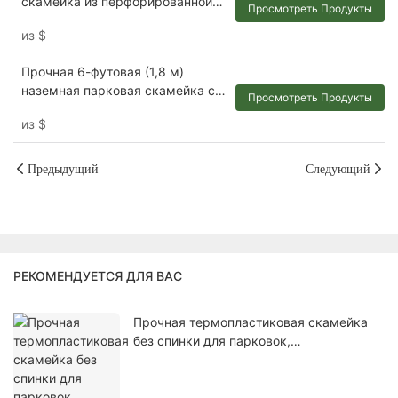
скамейка из перфорированной
Просмотреть Продукты
стали длиной 4 фута 6 футов 8
из
$
футов.
Прочная 6-футовая (1,8 м)
наземная парковая скамейка со
Просмотреть Продукты
спинкой.
из
$
Предыдущий
Следующий
РЕКОМЕНДУЕТСЯ ДЛЯ ВАС
Прочная термопластиковая скамейка
без спинки для парковок,
предназначенная для мест с высокой
проходимостью.