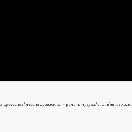
я древесина/массив древесины + рама из чугуна/стали/литого ал