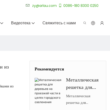
уже более 20 лет.
zy@arlau.com
0086-180 8300 0250
Видеотека
Свяжитесь с нами
и из
Рекомендуется
Металлическая
йками из
решетка для
деревьев на
Металлическая
проезжей части
решетка для
ограждения уличных
в целях