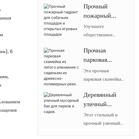
Прочный
дорожек от Arlau.
городского
в
пожарный
Имеет лазерную
озеленения
занная
резку, порошковое
гидрант для
Улучшите
покрытие для
собачьих
мм
общественное
наружного
пространство с
площадок и
применения и
Прочная
мм), 6
помощью пожарного
открытых
изготовлена ​​из
парковая
гидранта для
игровых
оцинкованной стали,
собачьей площадки
скамейка из
Эта прочная
площадок
подходит для парков
иям,
【Arlau】Dog Park
литого
парковая скамейка
и городского
и
Fire Hydrant. Это
сочетает в себе
алюминия с
озеленения.
устройство
Деревянный
прочность литого
сиденьем из
ьзованием
использует
уличный
алюминия и
древесно-
вращения
естественный
неприхотливость в
мусорный бак
Этот стильный и
полимерных
инстинкт собак
уходе, характерные
для парков и
прочный уличный
реек.
метить вертикальные
для древесины из
мусорный бак
садов.
объекты,
переработанного