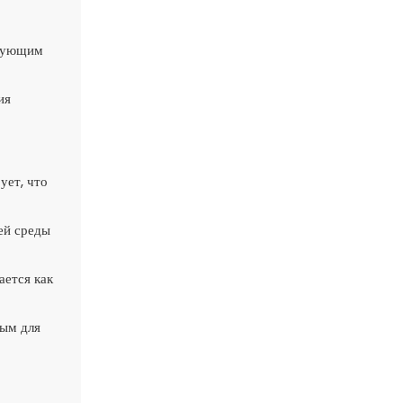
твующим
ия
ует, что
ей среды
ается как
ным для