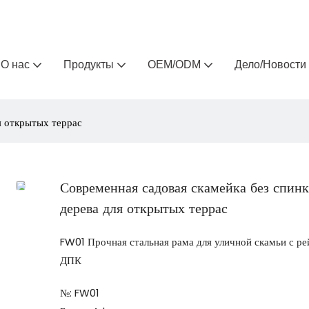
Arlau — производитель уличной мебели на заказ 
О нас
Продукты
OEM/ODM
Дело/Новости
я открытых террас
Современная садовая скамейка без спинк
дерева для открытых террас
FW01 Прочная стальная рама для уличной скамьи с ре
ДПК
№: FW01