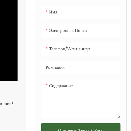
удобной утилизации
Имя
отходов и
дополнительным
встроенным
Электронная Почта
контейнером для
собачьих
Телефон/WhatsApp
экскрементов, что
делает его
Компания
универсальным
решением для
любого городского
Содержание
или рекреационного
ландшафта.
юминия/
Отправить Запрос Сейчас