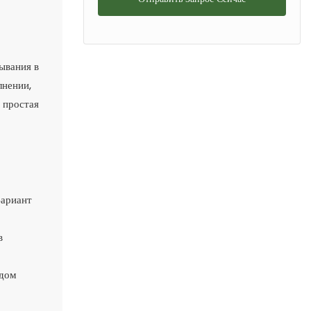
ывания в
лнении,
 простая
Вариант
в
одом