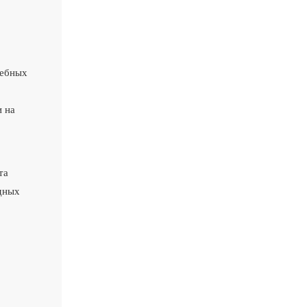
дебных
и на
та
едных