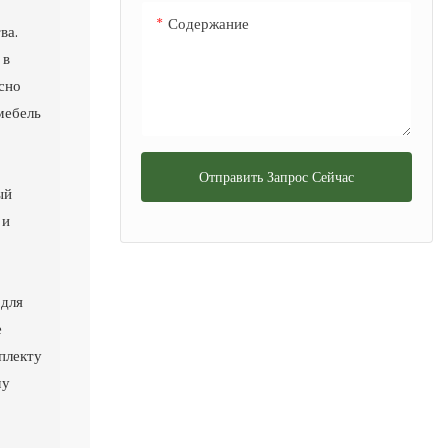
Содержание
ва.
 в
сно
мебель
Отправить Запрос Сейчас
ый
 и
 для
е
плекту
му