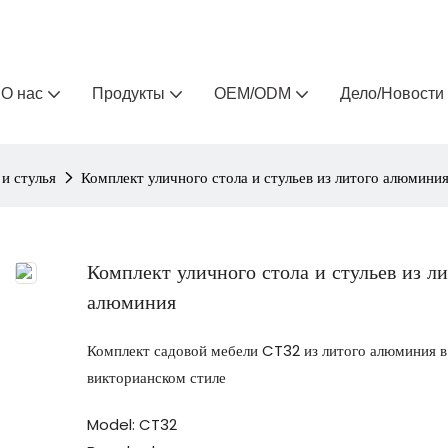
Arlau — производитель уличной мебели на заказ 
О нас
Продукты
OEM/ODM
Дело/Новости
и стулья
Комплект уличного стола и стульев из литого алюмини
Комплект уличного стола и стульев из л
алюминия
Комплект садовой мебели CT32 из литого алюминия в
викторианском стиле
Model: CT32