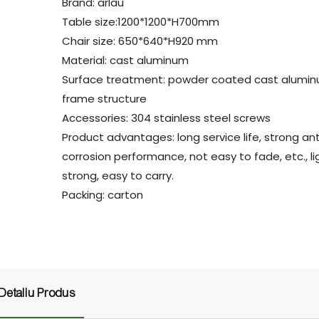
Brand: arlau
Table size:1200*1200*H700mm
Chair size: 650*640*H920 mm
Material: cast aluminum
Surface treatment: powder coated cast alumi
frame structure
Accessories: 304 stainless steel screws
Product advantages: long service life, strong ant
corrosion performance, not easy to fade, etc., l
strong, easy to carry.
Packing: carton
Detaliu Produs