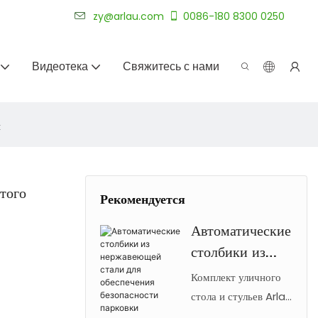
уже более 20 лет.
zy@arlau.com
0086-180 8300 0250
Видеотека
Свяжитесь с нами
я
итого
Рекомендуется
Автоматические
столбики из
нержавеющей
Комплект уличного
стали для
стола и стульев Arlau
из литого алюминия
обеспечения