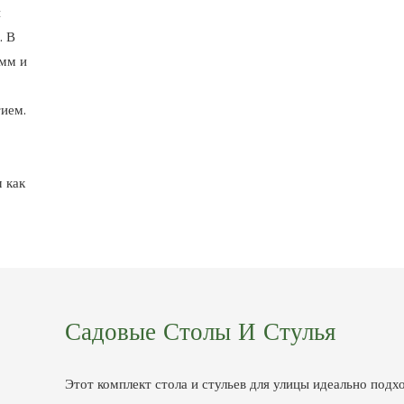
и
. В
 мм и
ием.
 как
Садовые Столы И Стулья
Этот комплект стола и стульев для улицы идеально подх