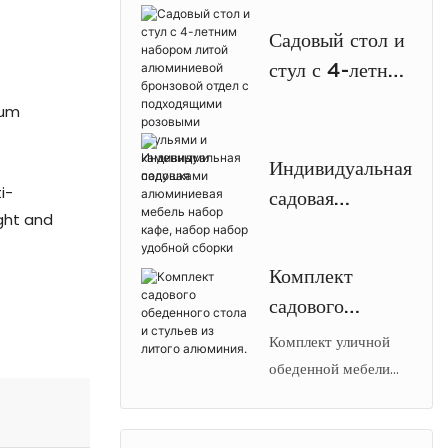
отличается прочным
безопасности
Садовый стол и
каркасом с
парковки
стул с 4-летним
порошковым
набором литой
покрытием,
num
алюминиевой
антикварным
дизайном,
бронзовой отдел
Индивидуальная
отверстием для зонта
с подходящими
i-
садовая
и легкой
розовыми
ight and
алюминиевая
конструкцией,
стульями и
мебель набор
устойчивой к
Комплект
каменными
кафе, набор
коррозии.
садового
подушками
набор удобной
обеденного
Комплект уличной
сборки
стола и стульев
обеденной мебели
【Arlau】 из литого
из литого
алюминия: стол и
алюминия.