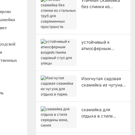
Уличная скамейка
без спинки из
широко
стальных труб для
Скамейки
современных
пространств
ляет
устойчивый к
ородской
атмосферным
и
воздействиям
ственных
садовый стул для
улицы
Изогнутая садовая
скамейка из чугуна
для отдыха в парке.
ль
скамейка для
отдыха в стиле
середины века,
синяя