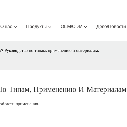
Arlau — производитель уличной мебели на заказ 
О нас
Продукты
OEM/ODM
Дело/Новости
к? Руководство по типам, применению и материалам.
 По Типам, Применению И Материалам
 области применения.