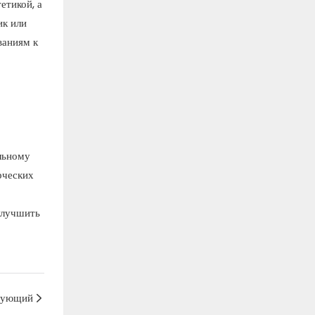
етикой, а
ик или
ваниям к
льному
рческих
улучшить
дующий