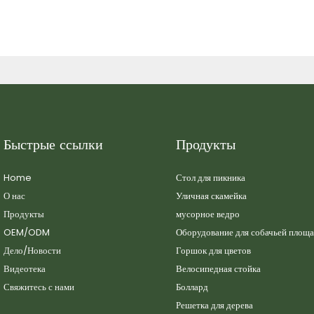
Быстрые ссылки
Продукты
Home
Стол для пикника
О нас
Уличная скамейка
Продукты
мусорное ведро
OEM/ODM
Оборудование для собачьей площ
Дело/Новости
Горшок для цветов
Видеотека
Велосипедная стойка
Свяжитесь с нами
Боллард
Решетка для дерева