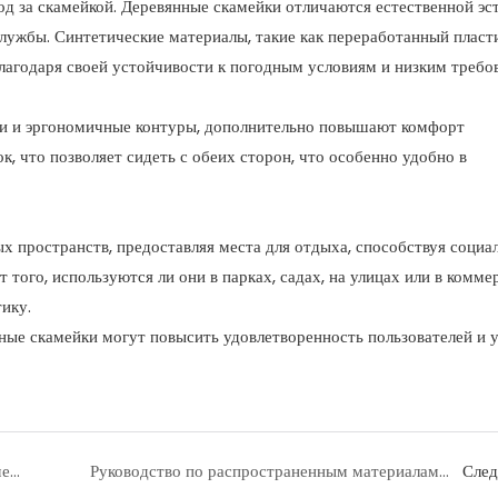
д за скамейкой. Деревянные скамейки отличаются естественной эст
лужбы. Синтетические материалы, такие как переработанный пласт
благодаря своей устойчивости к погодным условиям и низким требо
нки и эргономичные контуры, дополнительно повышают комфорт
, что позволяет сидеть с обеих сторон, что особенно удобно в
пространств, предоставляя места для отдыха, способствуя социа
ого, используются ли они в парках, садах, на улицах или в комме
тику.
ные скамейки могут повысить удовлетворенность пользователей и 
Когда появились первые общественные скамейки и как они развивались?
Руководство по распространенным материалам для уличных скамеек
Сле