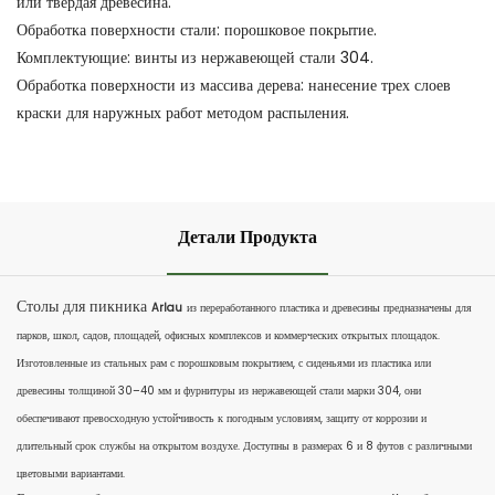
или твердая древесина.
Обработка поверхности стали: порошковое покрытие.
Комплектующие: винты из нержавеющей стали 304.
Обработка поверхности из массива дерева: нанесение трех слоев
краски для наружных работ методом распыления.
Детали Продукта
Столы для пикника
Arlau
из переработанного пластика и древесины предназначены для
парков, школ, садов, площадей, офисных комплексов и коммерческих открытых площадок.
Изготовленные из стальных рам с порошковым покрытием, с сиденьями из пластика или
древесины толщиной 30–40 мм и фурнитуры из нержавеющей стали марки 304, они
обеспечивают превосходную устойчивость к погодным условиям, защиту от коррозии и
длительный срок службы на открытом воздухе. Доступны в размерах 6 и 8 футов с различными
цветовыми вариантами.