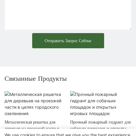
Отправить Запрос Сейчас
Связанные Продукты
Металлическая решетка для
Прочный пожарный гидрант для
деревьев на проезжей части в
собачьих площадок и открытых
We use cookies to ensure that we give you the best experience
целях городского озеленения
игровых площадок