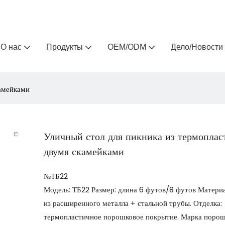
Arlau — производитель уличной мебели на заказ 
О нас
Продукты
OEM/ODM
Дело/Новости
камейками
Уличный стол для пикника из термоплас
двумя скамейками
№ТБ22
Модель: ТБ22 Размер: длина 6 футов/8 футов Матери
из расширенного металла + стальной трубы. Отделка:
термопластичное порошковое покрытие. Марка порош