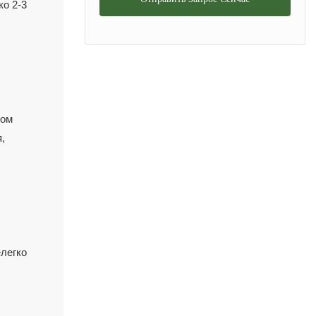
ко 2-3
ом 
 
легко 