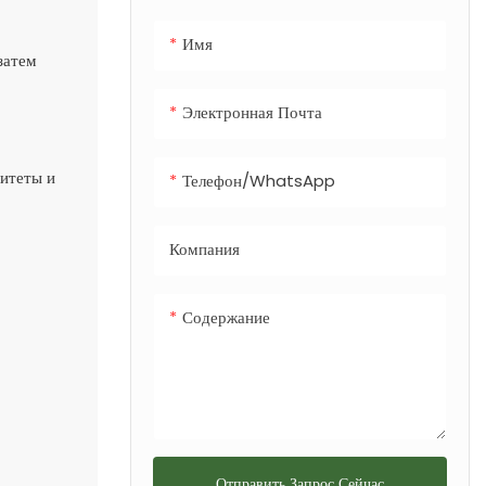
удобной утилизации
Имя
отходов и
затем
дополнительным
встроенным
Электронная Почта
контейнером для
собачьих
ситеты и
Телефон/WhatsApp
экскрементов, что
делает его
Компания
универсальным
решением для
любого городского
Содержание
или рекреационного
ландшафта.
Отправить Запрос Сейчас