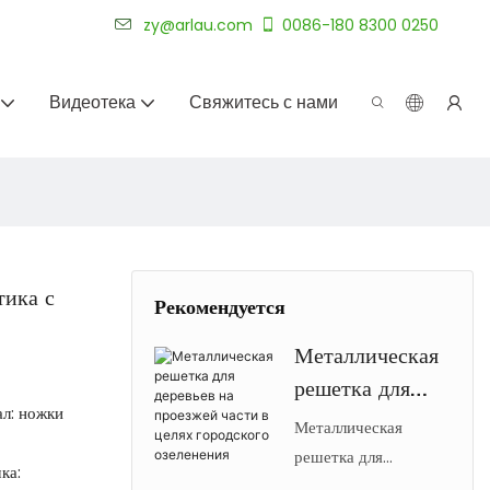
уже более 20 лет.
zy@arlau.com
0086-180 8300 0250
Видеотека
Свяжитесь с нами
тика с
Рекомендуется
Металлическая
решетка для
ал: ножки
деревьев на
Металлическая
проезжей части
решетка для
ка:
ограждения уличных
в целях