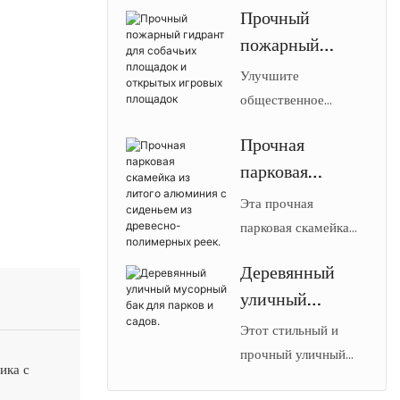
Прочный
дорожек от Arlau.
городского
пожарный
Имеет лазерную
озеленения
резку, порошковое
гидрант для
Улучшите
покрытие для
собачьих
общественное
наружного
пространство с
площадок и
применения и
Прочная
помощью пожарного
открытых
изготовлена ​​из
парковая
гидранта для
игровых
оцинкованной стали,
собачьей площадки
скамейка из
Эта прочная
площадок
подходит для парков
【Arlau】Dog Park
литого
парковая скамейка
и городского
Fire Hydrant. Это
сочетает в себе
алюминия с
озеленения.
устройство
Деревянный
прочность литого
сиденьем из
использует
уличный
алюминия и
древесно-
естественный
неприхотливость в
мусорный бак
Этот стильный и
полимерных
инстинкт собак
уходе, характерные
для парков и
прочный уличный
реек.
метить вертикальные
ика с
для древесины из
мусорный бак
садов.
объекты,
переработанного