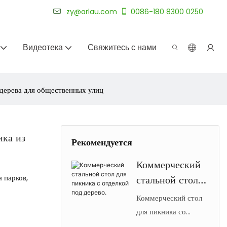
уже более 20 лет.
zy@arlau.com
0086-180 8300 0250
Видеотека
Свяжитесь с нами
 дерева для общественных улиц
ика из
Рекомендуется
Коммерческий
 парков,
стальной стол
для пикника с
Коммерческий стол
отделкой под
для пикника со
стальным каркасом и
дерево.