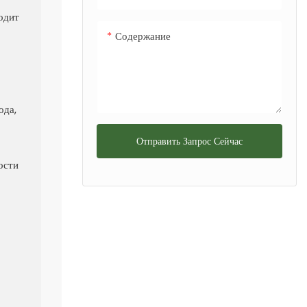
одит
Содержание
ода,
Отправить Запрос Сейчас
ости