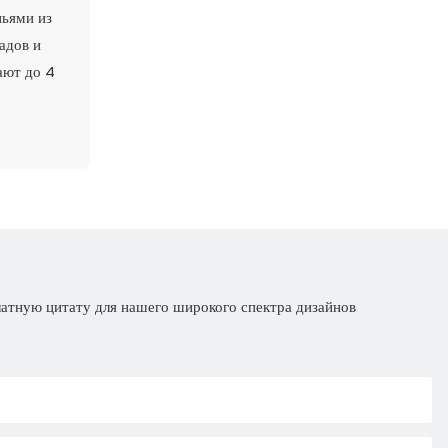
ньями из
адов и
ают до 4
латную цитату для нашего широкого спектра дизайнов