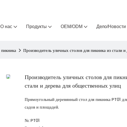
Arlau — производитель уличной мебели на заказ 
О нас
Продукты
OEM/ODM
Дело/Новости
 пикника
Производитель уличных столов для пикника из стали и
Производитель уличных столов для пикн
стали и дерева для общественных улиц
Прямоугольный деревянный стол для пикника PT01 для
садов и площадей.
№: PT01