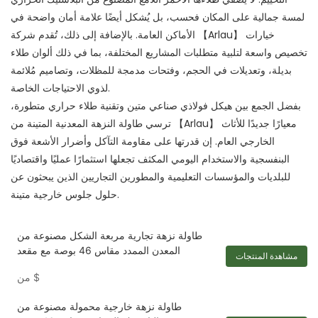
لمسة جمالية على المكان فحسب، بل يُشكل أيضًا علامة أمان واضحة في
الأماكن العامة. بالإضافة إلى ذلك، تُقدم شركة 【Arlau】 خيارات
تخصيص واسعة لتلبية متطلبات المشاريع المختلفة، بما في ذلك ألوان طلاء
بديلة، وتعديلات في الحجم، وفتحات مدمجة للمظلات، وتصاميم مُلائمة
لذوي الاحتياجات الخاصة.
بفضل الجمع بين هيكل فولاذي صناعي متين وتقنية طلاء حراري متطورة،
ترسي طاولة النزهة المعدنية المتينة من 【Arlau】 معيارًا جديدًا للأثاث
الخارجي العام. إن قدرتها على مقاومة التآكل وأضرار الأشعة فوق
البنفسجية والاستخدام اليومي المكثف تجعلها استثمارًا عمليًا واقتصاديًا
للبلديات والمؤسسات التعليمية والمطورين التجاريين الذين يبحثون عن
حلول جلوس خارجية متينة.
طاولة نزهة تجارية مربعة الشكل مصنوعة من
المعدن الممدد مقاس 46 بوصة مع مقعد
مشاهدة المنتجات
$
من
طاولة نزهة خارجية محمولة مصنوعة من