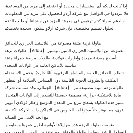
إذا كانت لديكم أي استفسارات محددة أو احتجتم إلى مزيد من المساعدة،
فلا تترددوا في التواصل مع شركة آرلاو للحصول على مزيد من المعلومات
والدعم. سواء كنتم ترغبون في معرفة المزيد عن منتجاتنا أو طلب الدعم
لحلول تصميم مخصصة، فإن شركة آرلاو ستكون سعيدة بخدمتكم.
طاولة نزهة متينة مصنوعة من البلاستيك الحراري للحدائق
طاولات نزهة 【Arlau】 مصنوعة من البلاستيك الحراري المتين، وتتميز
بأسطح معدنية ممددة وإطارات فولاذية. طاولات مربعة حمراء متينة
مناسبة للأماكن العامة في الولايات المتحدة.
تتطلب الحدائق العامة والمناطق الترفيهية أثاثًا خارجيًا يتحمل الاستخدام
المكثف والظروف الجوية القاسية دون المساس بالسلامة أو المظهر
الجمالي. وقد صممت شركة 【Arlau】 طاولة نزهة متينة مصنوعة من
مادة بلاستيكية حرارية، مصممة خصيصًا للتصدير إلى الولايات المتحدة.
تتميز هذه الطاولة بسطح مربع من المعدن الموسع وإطار فولاذي أنبوبي
قوي، مما يوفر حلاً موثوقًا به للجلوس في الأماكن ذات الحركة الكثيفة،
مع الحد الأدنى من الصيانة.
صُممت طاولة النزهة هذه مع إيلاء الأولوية لطول عمرها ومقاومتها
للعوامل البيئية. سطح الطاولة والمقاعد مصنوعة من المعدن الممدد، وهو