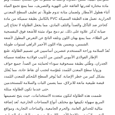
مادة مختارة لقدرتها الفائقة على التهوية والتصريف، مما يمنع تجمع المياه
أثناء هطول الأمطار. ولضمان متانة تدوم طويلاً، تم تغليف السطح المعدني
بالكامل بطبقة سميكة من مادة PVC الحرارية. تعمل هذه الطبقة السميكة
كحاجز ضد التآكل والصدأ والتلف المادي، مما يجعل الطاولة لا تحتاج إلى
صيانة تُذكر. علاوة على ذلك، تم دمج مواد مثبتة للأشعة فوق البنفسجية
في الطلاء، مما يمنع بهتان اللون وتلفه الناتج عن التعرض المطول لأشعة
الشمس، ويضمن بقاء اللون الأحمر الزاهي لسنوات طويلة.
تُعدّ السلامة وراحة المستخدم عنصرين أساسيين في تصميم الطاولة. صُنع
الإطار الفولاذي الأنبوبي المتين من أنابيب فولاذية مجلفنة سميكة
الجدران، وطُلي بطبقة مسحوقية سوداء لحمايته من الصدأ. جميع حواف
وزوايا سطح المعدن المُمدد مُقوّسة لتجنب أي نقاط حادة، مما يُقلل
بشكل كبير من خطر الإصابة. كما يُوفر السطح المُحكم للمعدن المُمدد
قبضة طبيعية مانعة للانزلاق، مما يضمن الثبات والسلامة للمستخدمين
حتى عندما تكون الطاولة مبللة.
صُممت هذه الطاولة لتكون متعددة الاستخدامات، حيث يتيح تصميمها
المربع سهولة تكييفها مع مختلف أنواع المساحات الخارجية. تُعد إضافة
مثالية للحدائق العامة، والحرم الجامعية، والساحات التجارية، ومواقع
التخييم. لا يُضفي طلاءها الأحمر اللامع المصنوع من البلاستيك الحراري