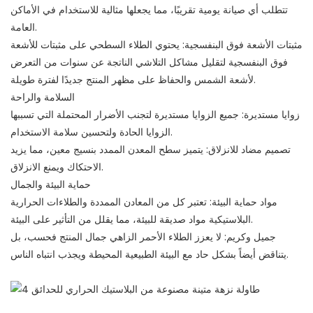
تتطلب أي صيانة يومية تقريبًا، مما يجعلها مثالية للاستخدام في الأماكن
العامة.
مثبتات الأشعة فوق البنفسجية: يحتوي الطلاء السطحي على مثبتات للأشعة
فوق البنفسجية لتقليل مشاكل التلاشي الناتجة عن سنوات من التعرض
لأشعة الشمس والحفاظ على مظهر المنتج جديدًا لفترة طويلة.
السلامة والراحة
زوايا مستديرة: جميع الزوايا مستديرة لتجنب الأضرار المحتملة التي تسببها
الزوايا الحادة ولتحسين سلامة الاستخدام.
تصميم مضاد للانزلاق: يتميز سطح المعدن الممدد بنسيج معين، مما يزيد
الاحتكاك ويمنع الانزلاق.
حماية البيئة والجمال
مواد حماية البيئة: تعتبر كل من المعادن الممددة والطلاءات الحرارية
البلاستيكية مواد صديقة للبيئة، مما يقلل من التأثير على البيئة.
جميل وكريم: لا يعزز الطلاء الأحمر الزاهي جمال المنتج فحسب، بل
يتناقض أيضاً بشكل حاد مع البيئة الطبيعية المحيطة ويجذب انتباه الناس.